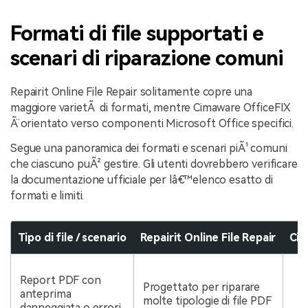
Formati di file supportati e
scenari di riparazione comuni
Repairit Online File Repair solitamente copre una
maggiore varietÃ di formati, mentre Cimaware OfficeFIX
Ã¨ orientato verso componenti Microsoft Office specifici.
Segue una panoramica dei formati e scenari piÃ¹ comuni
che ciascuno puÃ² gestire. Gli utenti dovrebbero verificare
la documentazione ufficiale per lâ€™elenco esatto di
formati e limiti.
Tipo di file / scenario
Repairit Online File Repair
Cim
C
Report PDF con
d
Progettato per riparare
anteprima
u
molte tipologie di file PDF
danneggiata o errori
p