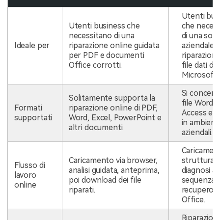
Utenti bus
Utenti business che
che neces
necessitano di una
di una sol
Ideale per
riparazione online guidata
aziendale d
per PDF e documenti
riparazione
Office corrotti.
file dati di
Microsoft 
Si concent
Solitamente supporta la
file Word, 
Formati
riparazione online di PDF,
Access e 
supportati
Word, Excel, PowerPoint e
in ambient
altri documenti.
aziendali.
Caricamen
Caricamento via browser,
strutturat
Flusso di
analisi guidata, anteprima,
diagnosi â
lavoro
poi download dei file
sequenza d
online
riparati.
recupero p
Office.
Riparazion