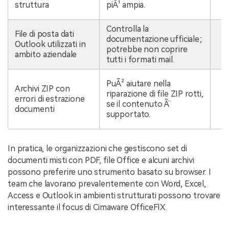
struttura
piÃ¹ ampia.
O
Controlla la
R
File di posta dati
documentazione ufficiale;
O
Outlook utilizzati in
potrebbe non coprire
s
ambito aziendale
tutti i formati mail.
s
C
PuÃ² aiutare nella
Archivi ZIP con
d
riparazione di file ZIP rotti,
errori di estrazione
u
se il contenuto Ã¨
documenti
s
supportato.
O
In pratica, le organizzazioni che gestiscono set di
documenti misti con PDF, file Office e alcuni archivi
possono preferire uno strumento basato su browser. I
team che lavorano prevalentemente con Word, Excel,
Access e Outlook in ambienti strutturati possono trovare
interessante il focus di Cimaware OfficeFIX.