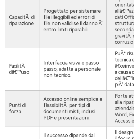
orientata
Progettato per sistemare
allâ€™azie
CapacitÃ di
file illeggibili ed errori di
dati Office
riparazione
file non validi se il danno Ã¨
strutturati
entro limiti riparabili.
seconda de
gravitÃ del
corruzione
PuÃ² risult
tecnica ed
Interfaccia visiva e passo
FacilitÃ
â€œinvecch
passo, adatta a personale
dâ€™uso
a causa del
non tecnico.
dellâ€™int
piÃ¹ datato
Forte atte
Accesso online semplice e
alla ripara
Punti di
flessibilitÃ per tipi di
aziendale 
forza
documenti misti, inclusi
Word, Exce
PDF e presentazioni.
Access e O
Il design d
Il successo dipende dal
il focus su