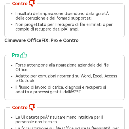
Contro
I risultati della riparazione dipendono dalla gravitÃ
della corruzione e dai formati supportati.
Non progettato per il recupero di file eliminati o per
compiti di recupero dati piÃ¹ ampi.
Cimaware OfficeFIX: Pro e Contro
Pro
Forte attenzione alla riparazione aziendale dei file
Office.
Adatto per corruzioni ricorrenti su Word, Excel, Access
e Outlook.
Il flusso di lavoro di carica, diagnosi e recupero si
adatta a processi gestiti dallâ€™IT.
Contro
La UI datata puÃ² risultare meno intuitiva per il
personale non tecnico.
La focalizzazione sui file Office riduce la flessibilitÃ per