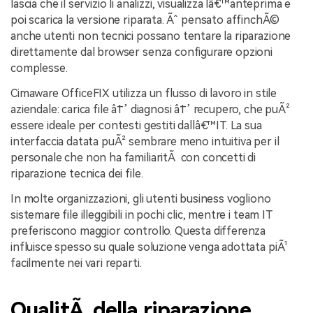
lascia che il servizio li analizzi, visualizza lâ€™anteprima e
poi scarica la versione riparata. Ãˆ pensato affinchÃ©
anche utenti non tecnici possano tentare la riparazione
direttamente dal browser senza configurare opzioni
complesse.
Cimaware OfficeFIX utilizza un flusso di lavoro in stile
aziendale: carica file â†’ diagnosi â†’ recupero, che puÃ²
essere ideale per contesti gestiti dallâ€™IT. La sua
interfaccia datata puÃ² sembrare meno intuitiva per il
personale che non ha familiaritÃ con concetti di
riparazione tecnica dei file.
In molte organizzazioni, gli utenti business vogliono
sistemare file illeggibili in pochi clic, mentre i team IT
preferiscono maggior controllo. Questa differenza
influisce spesso su quale soluzione venga adottata piÃ¹
facilmente nei vari reparti.
QualitÃ della riparazione,