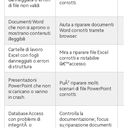
corrotti.
di file non validi
s
O
Documenti Word
S
Aiuta a riparare documenti
che non si aprono o
d
Word corrotti tramite
mostrano contenuti
c
browser.
illeggibili
a
Cartelle di lavoro
R
Mira a riparare file Excel
Excel con fogli
u
corrotti e ristabilire
danneggiati o errori
p
lâ€™accesso.
di struttura
a
C
Presentazioni
PuÃ² riparare molti
d
PowerPoint che non
scenari di file PowerPoint
l
si caricano o vanno
corrotti.
W
in crash
A
S
Database Access
Controlla la
A
con problemi di
documentazione; focus
c
integritÃ o
su riparazione documenti
r