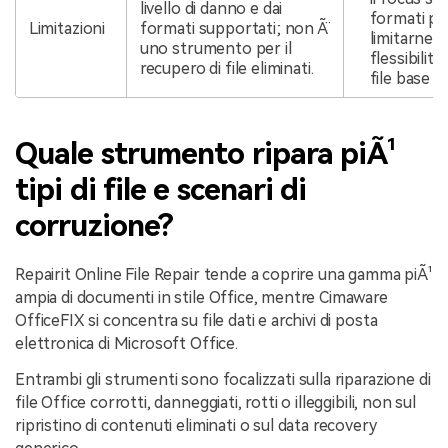
livello di danno e dai
formati p
Limitazioni
formati supportati; non Ã¨
limitarne l
uno strumento per il
flessibilitÃ
recupero di file eliminati.
file base di
Quale strumento ripara piÃ¹
tipi di file e scenari di
corruzione?
Repairit Online File Repair tende a coprire una gamma piÃ¹
ampia di documenti in stile Office, mentre Cimaware
OfficeFIX si concentra su file dati e archivi di posta
elettronica di Microsoft Office.
Entrambi gli strumenti sono focalizzati sulla riparazione di
file Office corrotti, danneggiati, rotti o illeggibili, non sul
ripristino di contenuti eliminati o sul data recovery