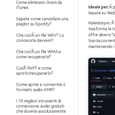
Come eliminare i brani da
Ideale per:
Ã¨ 
iTunes
basate su Web
Sapete come cancellare una
Kaleidosync Ã¨
playlist su Spotify?
trasforma le t
offre diversi "
Che cos'Ã¨ un file WAV? Lo
conoscete davvero?
traccia corrent
mantenendo i v
Che cos'Ã¨ un file WMA e
come recuperarlo?
Cos'Ã¨ l'AIFF e come
aprirlo/recuperarlo?
Come aprire e convertire il
formato audio AMR?
I 10 migliori strumenti di
conversione audio gratuiti
che dovete assolutamente