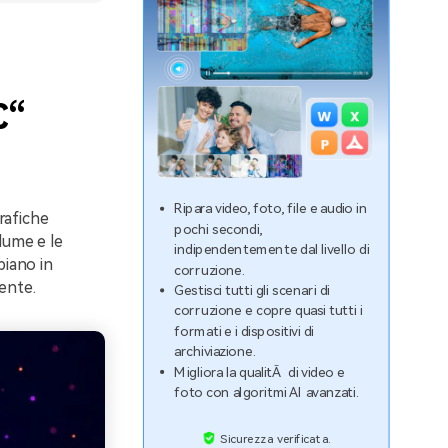
€“
Ripara video, foto, file e audio in
rafiche
pochi secondi,
lume e le
indipendentemente dal livello di
biano in
corruzione.
ente.
Gestisci tutti gli scenari di
corruzione e copre quasi tutti i
formati e i dispositivi di
archiviazione.
Migliora la qualitÃ di video e
foto con algoritmi AI avanzati.
Sicurezza verificata.