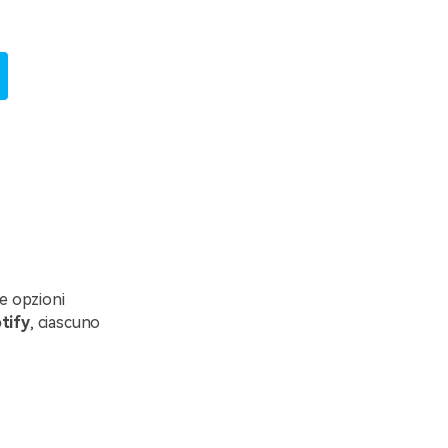
te opzioni
otify
, ciascuno