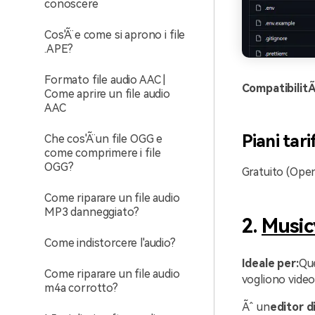
conoscere
Cos'Ã¨ e come si aprono i file
.APE?
Formato file audio AAC |
CompatibilitÃ
Come aprire un file audio
AAC
Piani tari
Che cos'Ã¨ un file OGG e
come comprimere i file
OGG?
Gratuito (Ope
Come riparare un file audio
MP3 danneggiato?
2.
Music
Come indistorcere l'audio?
Ideale per:
Que
Come riparare un file audio
vogliono video
m4a corrotto?
Ãˆ un
editor d