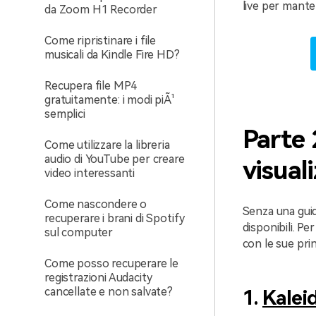
live per mant
da Zoom H1 Recorder
Come ripristinare i file
musicali da Kindle Fire HD?
Recupera file MP4
gratuitamente: i modi piÃ¹
semplici
Parte 
Come utilizzare la libreria
audio di YouTube per creare
visual
video interessanti
Come nascondere o
Senza una guid
recuperare i brani di Spotify
disponibili. Pe
sul computer
con le sue prin
Come posso recuperare le
registrazioni Audacity
cancellate e non salvate?
1.
Kalei