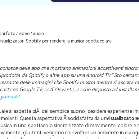
oni foto / video / audio
i visualizzatori Spotify per rendere la musica spettacolare
conosce delle app che mostrano animazioni accattivanti sincro
riprodotta da Spotify o altre app su una Android TV? Sto cerca
teressante delle immagini che Spotify mostra mentre si ascolta 
ast con Google TV, se Ã¨ rilevante, e sono disposto ad installar
ybreadsf
tuale si aspetta piÃ¹ del semplice suono; desidera esperienze i
imolanti. Questa aspettativa Ã¨ soddisfatta da un
visualizzator
usica in uno spettacolo sincronizzato di movimento, colore e r
ivamente, gli utenti vengono coinvolti in un ambiente in cui ogn