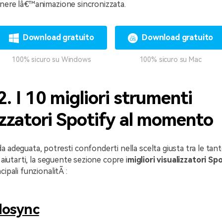
enere lâ€™animazione sincronizzata.
Download gratuito
Download gratuito
100% sicuro su Windows
100% sicuro su Mac
2. I 10 migliori strumenti
izzatori Spotify al momento
a adeguata, potresti confonderti nella scelta giusta tra le tan
r aiutarti, la seguente sezione copre i
migliori visualizzatori Sp
cipali funzionalitÃ :
dosync