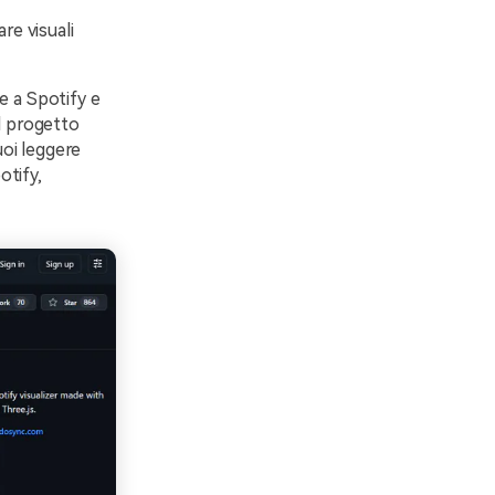
re visuali
e a Spotify e
l progetto
Puoi leggere
otify,