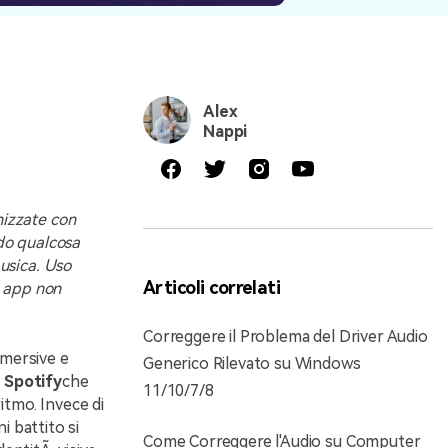
Alex
Nappi
nizzate con
ndo qualcosa
musica. Uso
Articoli correlati
e app non
Correggere il Problema del Driver Audio
mmersive e
Generico Rilevato su Windows
e Spotify
che
11/10/7/8
itmo. Invece di
i battito si
Come Correggere l'Audio su Computer