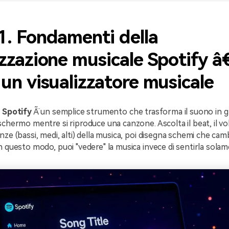
1. Fondamenti della
izzazione musicale Spotify â
 un visualizzatore musicale
e Spotify
Ã¨ un semplice strumento che trasforma il suono in g
schermo mentre si riproduce una canzone. Ascolta il beat, il vo
nze (bassi, medi, alti) della musica, poi disegna schemi che cam
n questo modo, puoi "vedere" la musica invece di sentirla solam