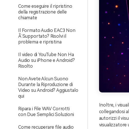
Come eseguire il ripristino
della registrazione delle
chiamate
Il Formato Audio EAC3 Non
Ã¨ Supportato? Risolvi il
problema e ripristina
Il video di YouTube Non Ha
Audio su iPhone e Android?
Risolto
Non Avete Alcun Suono
Durante la Riproduzione di
Video su Android? Aggiustalo
qui
Inoltre, i visu
Ripara i File WAV Corrotti
collegandosi a
con Due Semplici Soluzioni
autorizzi il vi
visualizzatore u
Come recuperare file audio