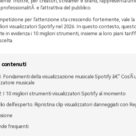
amente. Inoltre, per creatori, streamer e brand, rappresenta un'i
 professionalitÃ e l'attrattiva del pubblico.
petizione per l'attenzione sta crescendo fortemente, vale la
liori visualizzatori Spotify nel 2026. In questo contesto, quest
in evidenza i 10 migliori strumenti, insieme ai loro piani tariff
scelta.
i contenuti
1. Fondamenti della visualizzazione musicale Spotify â€“ Cos'Ã¨ 
izzatore musicale
2. I 10 migliori strumenti visualizzatori Spotify al momento
io dell'esperto. Ripristina clip visualizzatori danneggiati con Re
usione
de frequenti