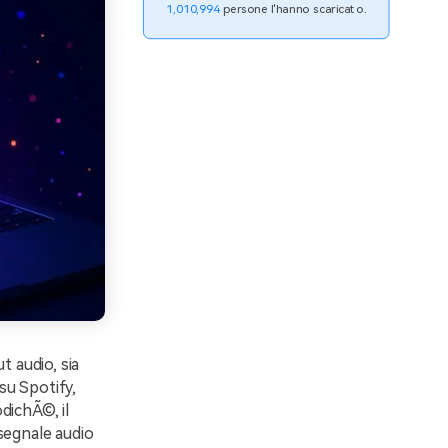
1,010,994
persone l'hanno scaricato.
t audio, sia
su Spotify,
odichÃ©, il
l segnale audio