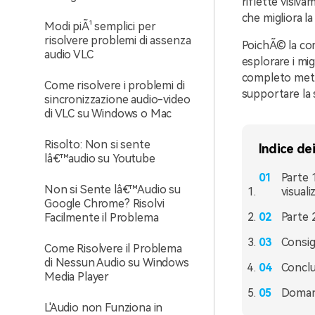
riflette visiv
che migliora la
Modi piÃ¹ semplici per
risolvere problemi di assenza
PoichÃ© la com
audio VLC
esplorare i mig
completo mette 
Come risolvere i problemi di
supportare la 
sincronizzazione audio-video
di VLC su Windows o Mac
Risolto: Non si sente
Indice de
lâ€™audio su Youtube
Parte 
Non si Sente lâ€™Audio su
visual
Google Chrome? Risolvi
Parte 
Facilmente il Problema
Consigl
Come Risolvere il Problema
di Nessun Audio su Windows
Concl
Media Player
Doman
L'Audio non Funziona in