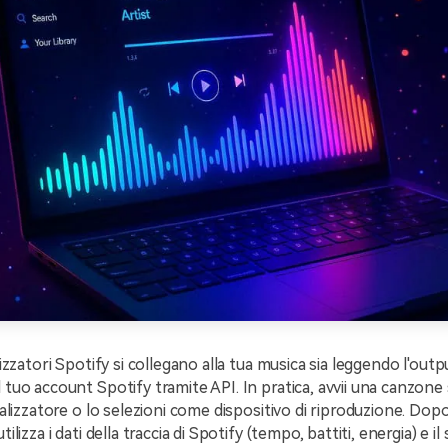
alizzatori Spotify si collegano alla tua musica sia leggendo l'outpu
l tuo account Spotify tramite API. In pratica, avvii una canzone 
sualizzatore o lo selezioni come dispositivo di riproduzione. Dop
tilizza i dati della traccia di Spotify (tempo, battiti, energia) e i