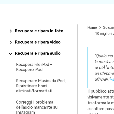
Home
Soluzi
Recupera e ripara le foto
I 10 miglior
Recupera e ripara video
Recupera e ripara audio
"Qualcuno 
la musica 
Recupera File iPod -
di piÃ¹ in
Recupero iPod
un Chromec
ufficiali."
wr
Recuperare Musica da iPod,
Ripristinare brani
eliminati/formattati
Il pubblico at
visivamente st
Correggi il problema
trasforma la m
dell'audio mancante su
ascoltare pass
Instagram