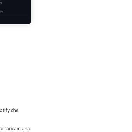
potify che
i caricare una