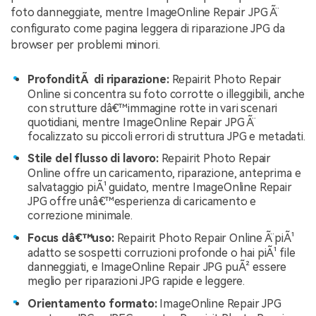
foto danneggiate, mentre ImageOnline Repair JPG Ã¨
configurato come pagina leggera di riparazione JPG da
browser per problemi minori.
ProfonditÃ di riparazione:
Repairit Photo Repair
Online si concentra su foto corrotte o illeggibili, anche
con strutture dâ€™immagine rotte in vari scenari
quotidiani, mentre ImageOnline Repair JPG Ã¨
focalizzato su piccoli errori di struttura JPG e metadati.
Stile del flusso di lavoro:
Repairit Photo Repair
Online offre un caricamento, riparazione, anteprima e
salvataggio piÃ¹ guidato, mentre ImageOnline Repair
JPG offre unâ€™esperienza di caricamento e
correzione minimale.
Focus dâ€™uso:
Repairit Photo Repair Online Ã¨ piÃ¹
adatto se sospetti corruzioni profonde o hai piÃ¹ file
danneggiati, e ImageOnline Repair JPG puÃ² essere
meglio per riparazioni JPG rapide e leggere.
Orientamento formato:
ImageOnline Repair JPG