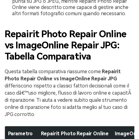
punta su JPG o JPEG, mentre Repairit Photo Repair
Online viene descritto come capace di gestire anche
altri formati fotografici comuni quando necessario.
Repairit Photo Repair Online
vs ImageOnline Repair JPG:
Tabella Comparativa
Questa tabella comparativa riassume come
Repairit
Photo Repair Online vs ImageOnline Repair JPG
differiscono rispetto a classici fattori decisionali come il
caso dâ€™uso migliore, flusso di lavoro online e capacitÃ
di riparazione. Ti aiuta a vedere subito quale strumento
online di riparazione foto si adatta meglio al tuo caso di
JPG corrotto.
Parametro
Repairit Photo Repair Online
ImageOnli