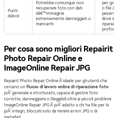
Potrebbe comunque non
per grav
recuperare foto con dati
o file JP
Punti
dâ€™immagine
pesante
deboli
estremamente danneggiati o
dove se
mancanti.
riparazi
profond
Per cosa sono migliori Repairit
Photo Repair Online e
ImageOnline Repair JPG
Repairit Photo Repair Online Ã¨ ideale per gli utenti che
cercano un
flusso di lavoro online di riparazione foto
piÃ¹ generale e strutturato, capace di gestire foto
corrotte, danneggiate o illeggibili oltre ai piccoli problemi.
ImageOnline Repair JPG Ã¨ piÃ¹ adatto a chi ha file per lo
piÃ¹ integri, bloccati solo da minimi errori JPG o di
metadati.