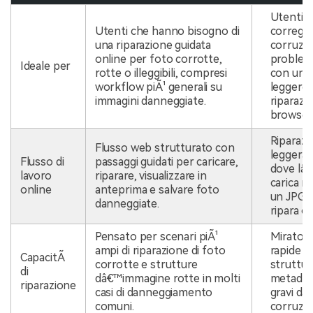
Utenti 
Utenti che hanno bisogno di
corregg
una riparazione guidata
corruzio
online per foto corrotte,
problemi
Ideale per
rotte o illeggibili, compresi
con uno
workflow piÃ¹ generali su
leggero 
immagini danneggiate.
riparazi
browser
Riparazi
Flusso web strutturato con
leggera 
Flusso di
passaggi guidati per caricare,
dove lâ
lavoro
riparare, visualizzare in
carica r
online
anteprima e salvare foto
un JPG c
danneggiate.
ripara on
Pensato per scenari piÃ¹
Mirato a
ampi di riparazione di foto
rapide e 
CapacitÃ
corrotte e strutture
struttur
di
dâ€™immagine rotte in molti
metadati
riparazione
casi di danneggiamento
gravi dan
comuni.
corruzio