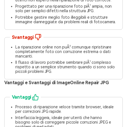
utenti non esperti nella riparazione di foto corrotte.
Progettato per una riparazione foto piÃ¹ ampia, non
solo per semplici difetti nella struttura JPG.
Potrebbe gestire meglio foto illeggibili e strutture
immagine danneggiate da problemi reali di fotocamera.
Svantaggi
La riparazione online non puÃ² comunque ripristinare
completamente foto con corruzione estrema o dati
mancanti.
Il flusso di lavoro potrebbe sembrare piÃ¹ complesso
rispetto a un semplice strumento quando ci sono solo
piccoli problemi JPG.
Vantaggi e Svantaggi di ImageOnline Repair JPG
Vantaggi
Processo di riparazione veloce tramite browser, ideale
per correzioni JPG rapide.
Interfaccia leggera, ideale per utenti che hanno
bisogno solo di correggere piccole corruzioni JPEG e
problemi di metadati.