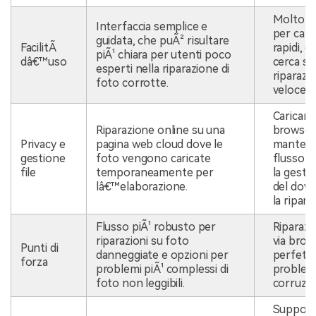
Molto i
Interfaccia semplice e
per cari
guidata, che puÃ² risultare
FacilitÃ
rapidi, q
piÃ¹ chiara per utenti poco
dâ€™uso
cerca so
esperti nella riparazione di
riparazi
foto corrotte.
veloce v
Caricame
Riparazione online su una
browser
Privacy e
pagina web cloud dove le
manteng
gestione
foto vengono caricate
flusso m
file
temporaneamente per
la gesti
lâ€™elaborazione.
del dow
la ripara
Flusso piÃ¹ robusto per
Riparazi
riparazioni su foto
via brow
Punti di
danneggiate e opzioni per
perfetta
forza
problemi piÃ¹ complessi di
problem
foto non leggibili.
corruzio
Supporto