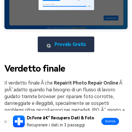
Provalo Gratis
Verdetto finale
Il verdetto finale Ã¨ che
Repairit Photo Repair Online
Ã¨
piÃ¹ adatto quando hai bisogno di un flusso di lavoro
guidato tramite browser per riparare foto corrotte,
danneggiate e illeggibili, specialmente se sospetti
problemi oltre piccoli errori nei metadati JPG. Ãˆ mirato a
gestire strutture immagine rotte, scatti da fotocamera
Dr.Fone â€“ Recupero Dati & Foto
Scarica
non leggibili e piÃ¹ file danneggiati contemporaneamente.
Recuperare i dati in 3 passaggi