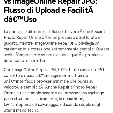
vs ImageOnline Repair JPG:
Flusso di Upload e FacilitÃ
dâ€™Uso
La principale differenza di flusso di lavoro Ã¨ che Repairit
Photo Repair Online offre un processo strutturato e
guidato, mentre ImageOnline Repair JPG privilegia un
caricamento e correzione estremamente semplici. Questa
scelta Ã¨ importante se non sai bene qual Ã¨ il problema
della tua foto corrotta.
Con ImageOnline Repair JPG, lâ€™utente carica un JPG
corrotto e ripara lâ€™immagine online tramite
unâ€™interfaccia browser minimale che punta su
velocitÃ e semplicitÃ . Anche Repairit Photo Repair
Online si usa completamente nel browser, ma aggiunge
passi chiari per il caricamento, la riparazione,
lâ€™anteprima e il salvataggio, riducendo i dubbi degli
utenti meno tecnici.