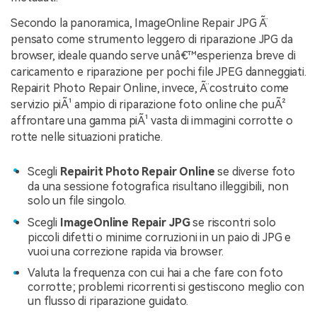
Secondo la panoramica, ImageOnline Repair JPG Ã¨
pensato come strumento leggero di riparazione JPG da
browser, ideale quando serve unâ€™esperienza breve di
caricamento e riparazione per pochi file JPEG danneggiati.
Repairit Photo Repair Online, invece, Ã¨ costruito come
servizio piÃ¹ ampio di riparazione foto online che puÃ²
affrontare una gamma piÃ¹ vasta di immagini corrotte o
rotte nelle situazioni pratiche.
Scegli
Repairit Photo Repair Online
se diverse foto
da una sessione fotografica risultano illeggibili, non
solo un file singolo.
Scegli
ImageOnline Repair JPG
se riscontri solo
piccoli difetti o minime corruzioni in un paio di JPG e
vuoi una correzione rapida via browser.
Valuta la frequenza con cui hai a che fare con foto
corrotte; problemi ricorrenti si gestiscono meglio con
un flusso di riparazione guidato.