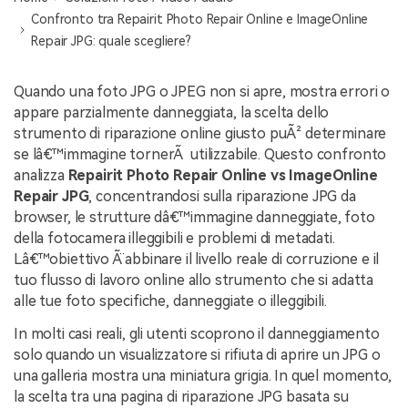
NovitÃ
Confronto tra Repairit Photo Repair Online e ImageOnline
Repair JPG: quale scegliere?
search
Storie
Quando una foto JPG o JPEG non si apre, mostra errori o
appare parzialmente danneggiata, la scelta dello
strumento di riparazione online giusto puÃ² determinare
se lâ€™immagine tornerÃ utilizzabile. Questo confronto
analizza
Repairit Photo Repair Online vs ImageOnline
Repair JPG
, concentrandosi sulla riparazione JPG da
browser, le strutture dâ€™immagine danneggiate, foto
della fotocamera illeggibili e problemi di metadati.
Lâ€™obiettivo Ã¨ abbinare il livello reale di corruzione e il
tuo flusso di lavoro online allo strumento che si adatta
alle tue foto specifiche, danneggiate o illeggibili.
In molti casi reali, gli utenti scoprono il danneggiamento
solo quando un visualizzatore si rifiuta di aprire un JPG o
una galleria mostra una miniatura grigia. In quel momento,
la scelta tra una pagina di riparazione JPG basata su