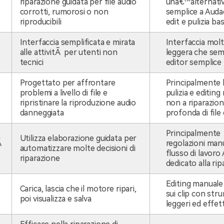
riparazione guidata per file audio
unâ€™alternativ
corrotti, rumorosi o non
semplice a Auda
riproducibili
edit e pulizia bas
Interfaccia semplificata e mirata
Interfaccia molt
alle attivitÃ per utenti non
leggera che se
tecnici
editor semplice
Progettato per affrontare
Principalmente l
problemi a livello di file e
pulizia e editing
ripristinare la riproduzione audio
non a riparazio
danneggiata
profonda di file 
Principalmente
Utilizza elaborazione guidata per
Ã
regolazioni man
automatizzare molte decisioni di
flusso di lavoro 
riparazione
dedicato alla ri
Editing manuale
Carica, lascia che il motore ripari,
sui clip con str
poi visualizza e salva
leggeri ed effett