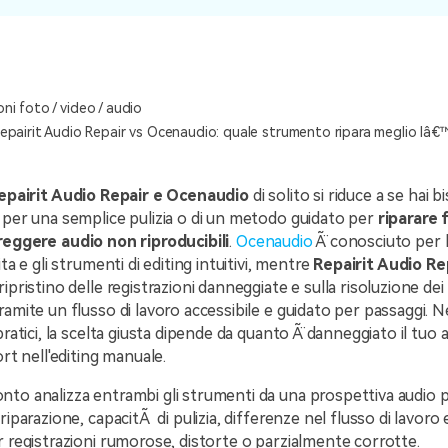
oni foto / video / audio
pairit Audio Repair vs Ocenaudio: quale strumento ripara meglio lâ€
epairit Audio Repair e Ocenaudio
di solito si riduce a se hai 
 per una semplice pulizia o di un metodo guidato per
riparare 
reggere audio non riproducibili
.
Ocenaudio
Ã¨ conosciuto per 
ita e gli strumenti di editing intuitivi, mentre
Repairit Audio Re
ipristino delle registrazioni danneggiate e sulla risoluzione dei
ramite un flusso di lavoro accessibile e guidato per passaggi. N
pratici, la scelta giusta dipende da quanto Ã¨ danneggiato il tuo 
ort nell'editing manuale.
to analizza entrambi gli strumenti da una prospettiva audio pr
iparazione, capacitÃ di pulizia, differenze nel flusso di lavoro e 
r registrazioni rumorose, distorte o parzialmente corrotte.