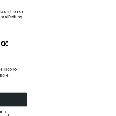
do un file non
a all'editing
o:
feriscono
uso e
ano