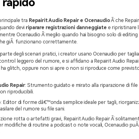
 rapido
principale tra
Repairit Audio Repair e Ocenaudio
Ã¨ che Repair
 quando devi
riparare registrazioni danneggiate
e ripristinare 
mentre Ocenaudio Ã¨ meglio quando hai bisogno solo di editing
e che giÃ funzionano correttamente.
arte degli scenari pratici, i creator usano Ocenaudio per taglia
control leggero del rumore, e si affidano a Repairit Audio Repa
o, ha glitch, oppure non si apre o non si riproduce come previsto
udio Repair
: Strumento guidato e mirato alla riparazione di file
on riproducibili.
o
: Editor di forme dâ€™onda semplice ideale per tagli, riorganiz
asilare del rumore su file sani.
zione rotta o artefatti gravi, Repairit Audio Repair Ã¨ solitament
er modifiche di routine a podcast o note vocali, Ocenaudio puÃ
.