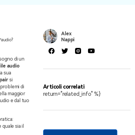
Alex
Nappi
™audio?
bisogno di un
file audio
la sua
pair
si
Articoli correlati
 problemi di
ella maggior
return="related_info" %}
audio e dal tuo
atica:
quale sia il