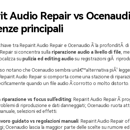
it Audio Repair vs Ocenaudi
enze principali
chiave tra Repairit Audio Repair e Ocenaudio Ã¨ la profonditÃ di 
 Repair si concentra sulla
riparazione audio a livello di file
, me
ocalizza su
pulizia ed editing audio
su registrazioni giÃ riproduc
sso notano che Ocenaudio sembra unâ€™alternativa piÃ¹ legger
pairit Audio Repair si comporta come una stazione di riparaz
ecificamente quando un file audio Ã¨ corrotto o molto distorto.
 riparazione vs focus sull'editing
: Repairit Audio Repair Ã¨ pr
roblemi di riproduzione e dati danneggiati; Ocenaudio ruota at
manuale, selezioni ed effetti.
lavoro guidato vs regolazioni manuali
: Repairit Audio Repair o
i; Ocenaudio lascia la maggior parte delle scelte su rumore ed