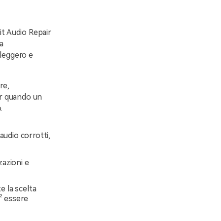
it Audio Repair
la
 leggero e
re,
ir quando un
.
 audio corrotti,
zazioni e
e la scelta
² essere