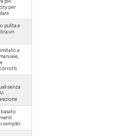
a piÃ¹
city per
ilare
o pulita e
mbra un
imitato a
 manuale,
ne
corrotti
uali senza
AI
parazione
 basato
umenti
i semplici