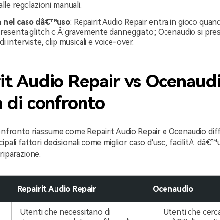
alle regolazioni manuali.
a nel caso dâ€™uso
: Repairit Audio Repair entra in gioco quan
resenta glitch o Ã¨ gravemente danneggiato; Ocenaudio si prest
i interviste, clip musicali e voice-over.
it Audio Repair vs Ocenaudi
a di confronto
confronto riassume come Repairit Audio Repair e Ocenaudio dif
cipali fattori decisionali come miglior caso d'uso, facilitÃ dâ€™
riparazione.
Repairit Audio Repair
Ocenaudio
Utenti che necessitano di
Utenti che cerc