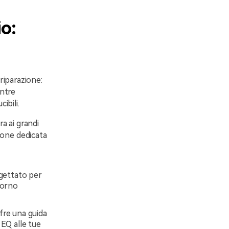
o:
riparazione:
ntre
ibili.
a ai grandi
ione dedicata
ogettato per
torno
ffre una guida
 EQ alle tue