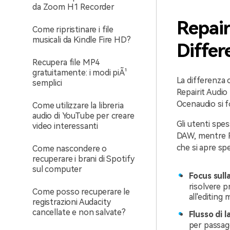
da Zoom H1 Recorder
Repair
Come ripristinare i file
musicali da Kindle Fire HD?
Differ
Recupera file MP4
gratuitamente: i modi piÃ¹
La differenza 
semplici
Repairit Audio
Ocenaudio si f
Come utilizzare la libreria
audio di YouTube per creare
Gli utenti spe
video interessanti
DAW, mentre Re
che si apre sp
Come nascondere o
recuperare i brani di Spotify
sul computer
Focus sulla
risolvere p
Come posso recuperare le
all'editing 
registrazioni Audacity
cancellate e non salvate?
Flusso di 
per passagg