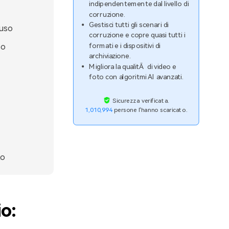
indipendentemente dal livello di
corruzione.
Gestisci tutti gli scenari di
'uso
corruzione e copre quasi tutti i
formati e i dispositivi di
so
archiviazione.
Migliora la qualitÃ di video e
foto con algoritmi AI avanzati.
Sicurezza verificata.
1,010,994
persone l'hanno scaricato.
to
o: