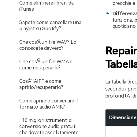
Come eliminare i brani da
orecchie e 
iTunes
Differenz
funziona, p
Sapete come cancellare una
quotidiano d
playlist su Spotify?
Che cos'Ã¨ un file WAV? Lo
Repair
conoscete davvero?
Tabell
Che cos'Ã¨ un file WMA e
come recuperarlo?
Cos'Ã¨ l'AIFF e come
La tabella di 
aprirlo/recuperarlo?
secondo i prin
profonditÃ di 
Come aprire e convertire il
formato audio AMR?
Dimensione
I 10 migliori strumenti di
conversione audio gratuiti
che dovete assolutamente