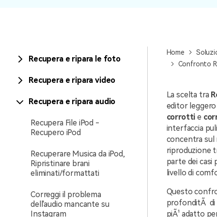
Home
Soluzi
Recupera e ripara le foto
Confronto Re
Recupera e ripara video
La scelta tra
R
Recupera e ripara audio
editor leggero
corrotti
e
cor
Recupera File iPod -
interfaccia pul
Recupero iPod
concentra sul r
riproduzione t
Recuperare Musica da iPod,
parte dei casi 
Ripristinare brani
livello di comf
eliminati/formattati
Questo confron
Correggi il problema
profonditÃ di r
dell'audio mancante su
Instagram
piÃ¹ adatto pe