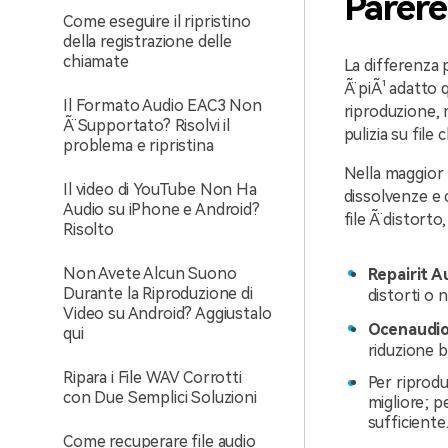
Parere
Come eseguire il ripristino
della registrazione delle
chiamate
La differenza 
Ã¨ piÃ¹ adatto
Il Formato Audio EAC3 Non
riproduzione, 
Ã¨ Supportato? Risolvi il
pulizia su fil
problema e ripristina
Nella maggior p
Il video di YouTube Non Ha
dissolvenze e 
Audio su iPhone e Android?
file Ã¨ distort
Risolto
Non Avete Alcun Suono
Repairit A
Durante la Riproduzione di
distorti o n
Video su Android? Aggiustalo
Ocenaudi
qui
riduzione b
Ripara i File WAV Corrotti
Per riprodu
con Due Semplici Soluzioni
migliore; p
sufficiente
Come recuperare file audio