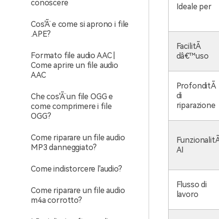
conoscere
Ideale per
Cos'Ã¨ e come si aprono i file
.APE?
FacilitÃ
Formato file audio AAC |
dâ€™uso
Come aprire un file audio
AAC
ProfonditÃ
di
Che cos'Ã¨ un file OGG e
riparazione
come comprimere i file
OGG?
Come riparare un file audio
Funzionalit
MP3 danneggiato?
AI
Come indistorcere l'audio?
Flusso di
Come riparare un file audio
lavoro
m4a corrotto?