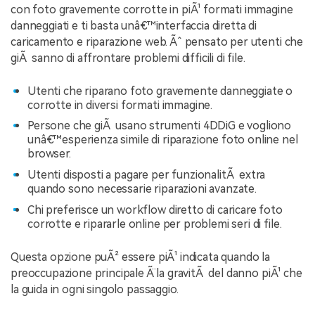
con foto gravemente corrotte in piÃ¹ formati immagine
danneggiati e ti basta unâ€™interfaccia diretta di
caricamento e riparazione web. Ãˆ pensato per utenti che
giÃ sanno di affrontare problemi difficili di file.
Utenti che riparano foto gravemente danneggiate o
corrotte in diversi formati immagine.
Persone che giÃ usano strumenti 4DDiG e vogliono
unâ€™esperienza simile di riparazione foto online nel
browser.
Utenti disposti a pagare per funzionalitÃ extra
quando sono necessarie riparazioni avanzate.
Chi preferisce un workflow diretto di caricare foto
corrotte e ripararle online per problemi seri di file.
Questa opzione puÃ² essere piÃ¹ indicata quando la
preoccupazione principale Ã¨ la gravitÃ del danno piÃ¹ che
la guida in ogni singolo passaggio.