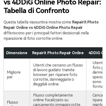
vs 4DDiG Online Photo Repair:
Tabella di Confronto
Questa tabella riassuntiva mostra come
Repairit Photo
Repair Online vs 4DDiG Online Photo Repair
differiscono per i principali fattori decisionali nella
riparazione di foto corrotte online.
Dimensione
Repairit Photo Repair Online
4DDiG On
Utenti 
Utenti che cercano un flusso
foto g
di lavoro guidato tramite
Migliore
dannegg
browser per riparare foto
per
special
corrotte, danneggiate o
sono coi
illeggibili online.
formati
Flusso completamente
Carica 
online focalizzato su
ripara o
Flusso
caricamento immagini rotte,
mantene