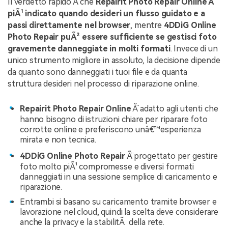
Il verdetto rapido Ã¨ che
Repairit Photo Repair Online Ã¨
piÃ¹ indicato quando desideri un flusso guidato e a
passi direttamente nel browser
, mentre
4DDiG Online
Photo Repair puÃ² essere sufficiente se gestisci foto
gravemente danneggiate in molti formati
. Invece di un
unico strumento migliore in assoluto, la decisione dipende
da quanto sono danneggiati i tuoi file e da quanta
struttura desideri nel processo di riparazione online.
Repairit Photo Repair Online
Ã¨ adatto agli utenti che
hanno bisogno di istruzioni chiare per riparare foto
corrotte online e preferiscono unâ€™esperienza
mirata e non tecnica.
4DDiG Online Photo Repair
Ã¨ progettato per gestire
foto molto piÃ¹ compromesse e diversi formati
danneggiati in una sessione semplice di caricamento e
riparazione.
Entrambi si basano su caricamento tramite browser e
lavorazione nel cloud, quindi la scelta deve considerare
anche la privacy e la stabilitÃ della rete.