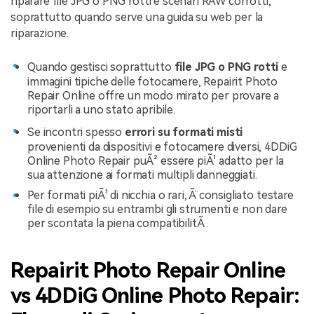
riparare file JPG o PNG rotti e scenari RAW corrotti,
soprattutto quando serve una guida su web per la
riparazione.
Quando gestisci soprattutto
file JPG o PNG rotti
e
immagini tipiche delle fotocamere, Repairit Photo
Repair Online offre un modo mirato per provare a
riportarli a uno stato apribile.
Se incontri spesso
errori su formati misti
provenienti da dispositivi e fotocamere diversi, 4DDiG
Online Photo Repair puÃ² essere piÃ¹ adatto per la
sua attenzione ai formati multipli danneggiati.
Per formati piÃ¹ di nicchia o rari, Ã¨ consigliato testare
file di esempio su entrambi gli strumenti e non dare
per scontata la piena compatibilitÃ .
Repairit Photo Repair Online
vs 4DDiG Online Photo Repair: