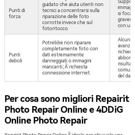
Support
guidato che aiuta utenti non
immagin
Punti di
tecnici a concentrarsi sulla
si focal
forza
riparazione delle foto
graveme
corrotte invece che sul
con un 
fotoritocco.
Alcune 
Potrebbe non riparare
avanzate
completamente foto con
richied
Punti
dati estremamente
abbona
deboli
danneggiati o immagini
risulta
mancanti; Ã¨ richiesta
comunqu
connessione internet.
del dan
Per cosa sono migliori Repairit
Photo Repair Online e 4DDiG
Online Photo Repair