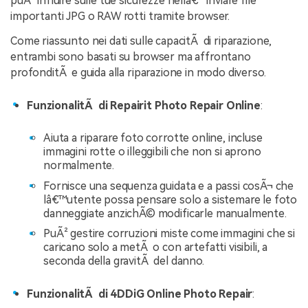
puÃ² influire sulle tue sicurezze nellâ€™inviare file
importanti JPG o RAW rotti tramite browser.
Come riassunto nei dati sulle capacitÃ di riparazione,
entrambi sono basati su browser ma affrontano
profonditÃ e guida alla riparazione in modo diverso.
FunzionalitÃ di Repairit Photo Repair Online
:
Aiuta a riparare foto corrotte online, incluse
immagini rotte o illeggibili che non si aprono
normalmente.
Fornisce una sequenza guidata e a passi cosÃ¬ che
lâ€™utente possa pensare solo a sistemare le foto
danneggiate anzichÃ© modificarle manualmente.
PuÃ² gestire corruzioni miste come immagini che si
caricano solo a metÃ o con artefatti visibili, a
seconda della gravitÃ del danno.
FunzionalitÃ di 4DDiG Online Photo Repair
: