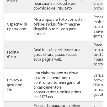
online
riparazione in cloud e poi
una ses
download del risultato.
browser
Progett
Mira a riparare foto corrotte
molto d
CapacitÃ di
online, inclusi file immagine
corrott
riparazione
illeggibili o rotti, con passi
a divers
guidati.
immagin
Piace a 
Adatto a chi preferisce una
con un 
FacilitÃ
guida chiara, passo-passo,
diretto 
d'uso
sulla pagina web.
riparazi
corrotti
Usa elaborazione su cloud;
Carica 
gli utenti dovrebbero
Privacy e
browser
controllare termini generali
gestione
i file v
di caricamento e
file
conserv
conservazione online prima
gestiti.
dellâ€™uso.
Flusso di riparazione online