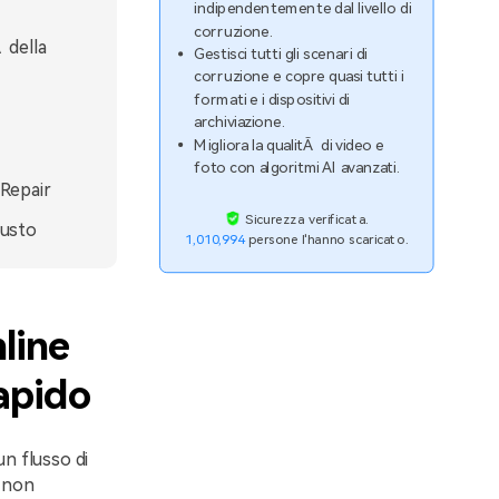
indipendentemente dal livello di
corruzione.
 della
Gestisci tutti gli scenari di
corruzione e copre quasi tutti i
formati e i dispositivi di
archiviazione.
Migliora la qualitÃ di video e
foto con algoritmi AI avanzati.
 Repair
Sicurezza verificata.
iusto
1,010,994
persone l'hanno scaricato.
line
apido
un flusso di
o non