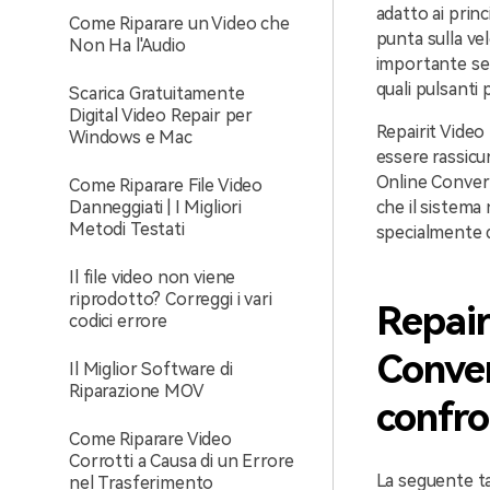
adatto ai prin
Come Riparare un Video che
punta sulla ve
Non Ha l'Audio
importante se 
quali pulsanti
Scarica Gratuitamente
Digital Video Repair per
Repairit Video 
Windows e Mac
essere rassicu
Online Convert
Come Riparare File Video
Danneggiati | I Migliori
che il sistema 
Metodi Testati
specialmente q
Il file video non viene
riprodotto? Correggi i vari
Repair
codici errore
Conver
Il Miglior Software di
Riparazione MOV
confr
Come Riparare Video
Corrotti a Causa di un Errore
La seguente t
nel Trasferimento