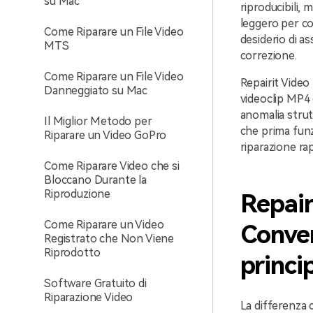
su Mac
riproducibili
leggero per cor
Come Riparare un File Video
desiderio di a
MTS
correzione.
Come Riparare un File Video
Repairit Video
Danneggiato su Mac
videoclip MP4 
anomalia stru
Il Miglior Metodo per
che prima funz
Riparare un Video GoPro
riparazione ra
Come Riparare Video che si
Bloccano Durante la
Riproduzione
Repair
Come Riparare un Video
Conver
Registrato che Non Viene
Riprodotto
princip
Software Gratuito di
Riparazione Video
La differenza 