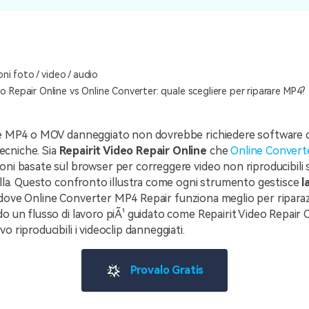
oni foto / video / audio
eo Repair Online vs Online Converter: quale scegliere per riparare MP4?
ile MP4 o MOV danneggiato non dovrebbe richiedere software 
cniche. Sia
Repairit Video Repair Online
che
Online Convert
oni basate sul browser per correggere video non riproducibili
nulla. Questo confronto illustra come ogni strumento gestisce
l
 dove Online Converter MP4 Repair funziona meglio per ripara
do un flusso di lavoro piÃ¹ guidato come Repairit Video Repair 
o riproducibili i videoclip danneggiati.
Provalo Gratis