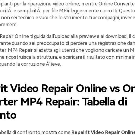
cipianti per la riparazione video online, mentre Online Convert
locitÃ e semplicitÃ per file MP4 leggermente corrotti. Questo 
non sei tecnico e vuoi che lo strumento ti accompagni, invece 
 premere.
Repair Online ti guida dall'upload alla preview e al download, il
rante quando sei preoccupato di perdere una registrazione dan
er MP4 Repair si adatta agli utenti che vogliono caricare un MP
ne ricostruisca la struttura, e scaricare il risultato con minima 
uando la corruzione Ã¨ lieve.
it Video Repair Online vs On
ter MP4 Repair: Tabella di
onto
abella di confronto mostra come
Repairit Video Repair Onlin