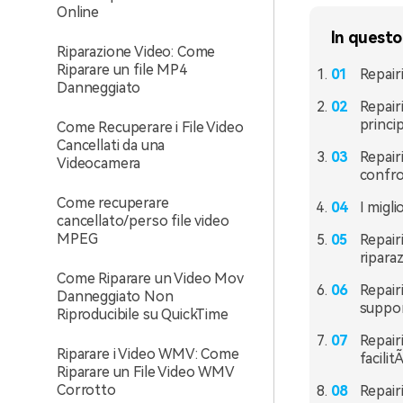
Online
In questo
Riparazione Video: Come
Riparare un file MP4
Repair
Danneggiato
Repair
princip
Come Recuperare i File Video
Cancellati da una
Repair
Videocamera
confr
Come recuperare
I migli
cancellato/perso file video
MPEG
Repair
ripara
Come Riparare un Video Mov
Repair
Danneggiato Non
suppor
Riproducibile su QuickTime
Repair
Riparare i Video WMV: Come
facilit
Riparare un File Video WMV
Corrotto
Repair