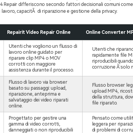
Repair differiscono secondo fattori decisionali comuni come i
i lavoro, capacitÃ di riparazione e gestione della privacy.
Repairit Video Repair Online
Online Converter MP
Utenti che vogliono un flusso di
Utenti che riparan
lavoro online guidato per
rapidamente file 
riparare clip MP4 o MOV
riproducibili quando
corrotti con maggiore
corruzione Ã¨ solo 
assistenza durante il processo.
Flusso di lavoro via browser
Flusso browser leg
basato su passaggi: upload,
upload MP4, ricost
riparazione, anteprima e
della struttura, do
salvataggio dei video riparati
file riparato.
online.
Progettato per gestire una
Pensato come utilit
gamma di video corrotti,
leggera per ripara
danneggiati o non riproducibili
di problemi di corr