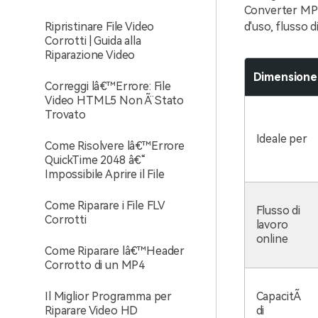
Converter MP4 
Ripristinare File Video
d'uso, flusso d
Corrotti | Guida alla
Riparazione Video
Dimensione
Correggi lâ€™Errore: File
Video HTML5 Non Ã¨ Stato
Trovato
Ideale per
Come Risolvere lâ€™Errore
QuickTime 2048 â€“
Impossibile Aprire il File
Come Riparare i File FLV
Flusso di
Corrotti
lavoro
online
Come Riparare lâ€™Header
Corrotto di un MP4
Il Miglior Programma per
CapacitÃ
Riparare Video HD
di