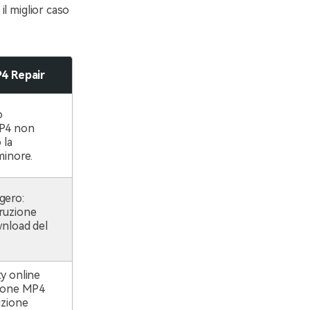
l miglior caso
4 Repair
o
MP4 non
 la
minore.
gero:
ruzione
wnload del
y online
zione MP4
uzione