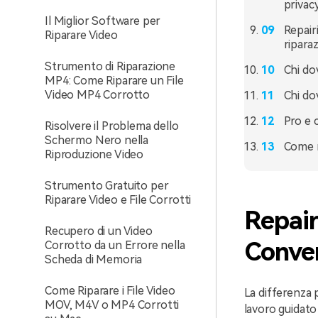
privacy
Il Miglior Software per
Repair
Riparare Video
riparaz
Strumento di Riparazione
Chi do
MP4: Come Riparare un File
Video MP4 Corrotto
Chi do
Pro e 
Risolvere il Problema dello
Schermo Nero nella
Come r
Riproduzione Video
Strumento Gratuito per
Riparare Video e File Corrotti
Repair
Recupero di un Video
Conver
Corrotto da un Errore nella
Scheda di Memoria
Come Riparare i File Video
La differenza 
MOV, M4V o MP4 Corrotti
lavoro guidato