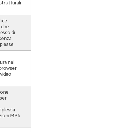
trutturali
lice
 che
esso di
 senza
plesse.
tura nel
 browser
 video
ione
wser
mplessa
azioni MP4