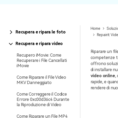
Home
Soluzi
Recupera e ripara le foto
Repairit Vid
Recupera e ripara video
Riparare un f
Recupero iMovie: Come
competenze te
Recuperare i File Cancellati
offrono soluzi
iMovie
di installare 
video online
,
Come Riparare il File Video
rapide, e quan
MKV Danneggiato
rendere di nuov
Come Correggere il Codice
Errore 0xc00d36c4 Durante
la Riproduzione di Video
Come Riparare un File MP4