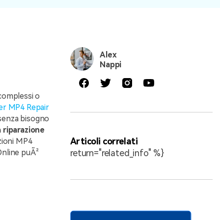
Alex
Nappi
complessi o
er MP4 Repair
 senza bisogno
a riparazione
Articoli correlati
zioni MP4
Online puÃ²
return="related_info" %}