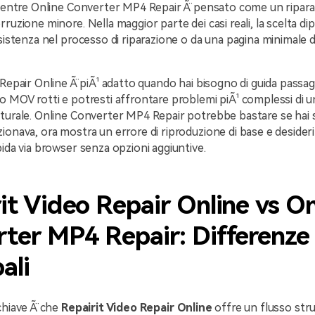
, mentre Online Converter MP4 Repair Ã¨ pensato come un ripa
ruzione minore. Nella maggior parte dei casi reali, la scelta di
ssistenza nel processo di riparazione o da una pagina minimale d
 Repair Online Ã¨ piÃ¹ adatto quando hai bisogno di guida passag
o MOV rotti e potresti affrontare problemi piÃ¹ complessi di 
tturale. Online Converter MP4 Repair potrebbe bastare se hai
ionava, ora mostra un errore di riproduzione di base e desider
pida via browser senza opzioni aggiuntive.
it Video Repair Online vs On
ter MP4 Repair: Differenze
ali
chiave Ã¨ che
Repairit Video Repair Online
offre un flusso str