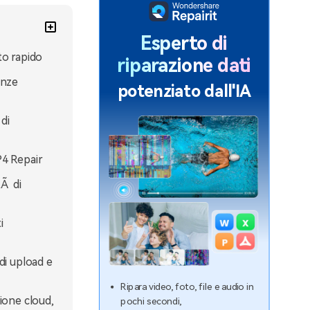
Esperto di
to rapido
riparazione dati
enze
potenziato dall'IA
di
P4 Repair
tÃ di
i
di upload e
Ripara video, foto, file e audio in
ione cloud,
pochi secondi,