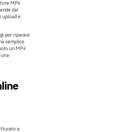
ratore MP4
pende dal
i upload e
gi per riparare
una semplice
 solo un MP4
i una
line
utturato e