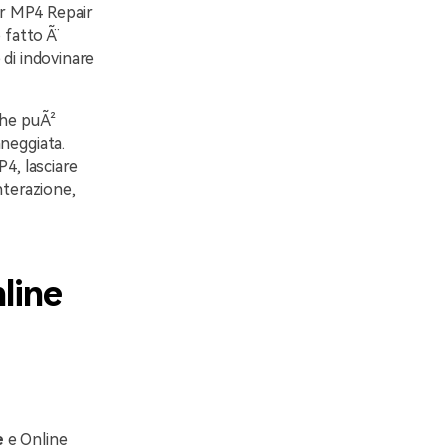
er MP4 Repair
fatto Ã¨
di indovinare
 che puÃ²
neggiata.
4, lasciare
interazione,
line
e
e Online