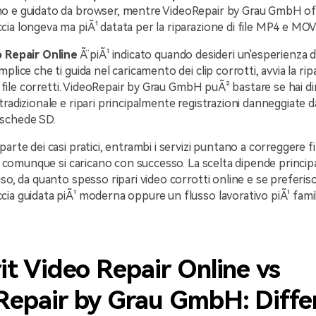
o e guidato da browser, mentre VideoRepair by Grau GmbH of
ia longeva ma piÃ¹ datata per la riparazione di file MP4 e MOV
o Repair Online
Ã¨ piÃ¹ indicato quando desideri un'esperienza d
plice che ti guida nel caricamento dei clip corrotti, avvia la rip
e i file corretti. VideoRepair by Grau GmbH puÃ² bastare se hai 
tradizionale e ripari principalmente registrazioni danneggiate d
schede SD.
arte dei casi pratici, entrambi i servizi puntano a correggere f
che comunque si caricano con successo. La scelta dipende princi
so, da quanto spesso ripari video corrotti online e se preferisc
ia guidata piÃ¹ moderna oppure un flusso lavorativo piÃ¹ fami
it Video Repair Online vs
Repair by Grau GmbH: Diffe