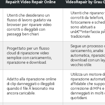
Repairit Video Repair Online
VideoRepair by Grau
Utenti che riparano 
Utenti che desiderano un
corrotti da telefoni,
flusso di lavoro guidato via
fotocamere e sched
browser per riparare video
sono abituati a
corrotti o illeggibili con
unâ€™interfaccia pi
passaggi ben chiari.
tradizionale.
Segue un processo d
Progettato per un flusso
caricamento, analisi
cloud di riparazione video
automatica, riparazi
semplice con caricamento,
download con un lay
riparazione e download.
vecchio stile.
Utilizza un motore d
Adatto alla riparazione online
riparazione automat
di clip danneggiati o illeggibili
affidabile che suppo
quando il file Ã¨ lesionato ma
correzione di MP4 
ancora caricabile.
danneggiati in molti 
quotidiani.