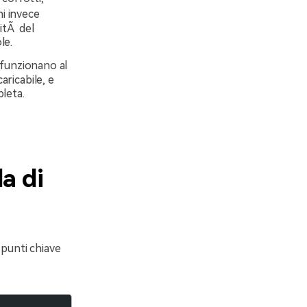
hi invece
itÃ del
le.
 funzionano al
aricabile, e
leta.
a di
 punti chiave