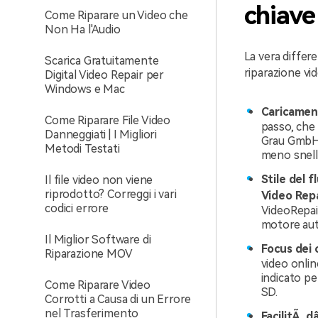
chiave
Come Riparare un Video che
Non Ha l'Audio
La vera differ
Scarica Gratuitamente
riparazione vi
Digital Video Repair per
Windows e Mac
Caricamen
Come Riparare File Video
passo, che 
Danneggiati | I Migliori
Grau GmbH 
Metodi Testati
meno snell
Stile del f
Il file video non viene
riprodotto? Correggi i vari
Video Repa
codici errore
VideoRepair
motore aut
Il Miglior Software di
Focus dei 
Riparazione MOV
video onlin
indicato p
Come Riparare Video
SD.
Corrotti a Causa di un Errore
nel Trasferimento
FacilitÃ d