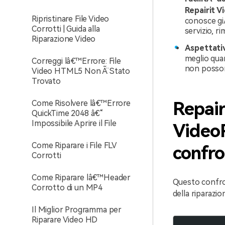
Repairit V
Ripristinare File Video
conosce gi
Corrotti | Guida alla
servizio, r
Riparazione Video
Aspettative
meglio quan
Correggi lâ€™Errore: File
non posson
Video HTML5 Non Ã¨ Stato
Trovato
Come Risolvere lâ€™Errore
Repair
QuickTime 2048 â€“
Impossibile Aprire il File
VideoR
Come Riparare i File FLV
confr
Corrotti
Come Riparare lâ€™Header
Questo confron
Corrotto di un MP4
della riparazion
Il Miglior Programma per
Riparare Video HD