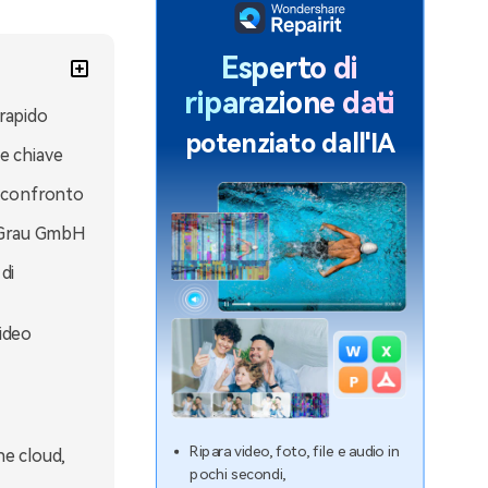
Esperto di
riparazione dati
rapido
potenziato dall'IA
e chiave
i confronto
y Grau GmbH
di
ideo
Ripara video, foto, file e audio in
ne cloud,
pochi secondi,