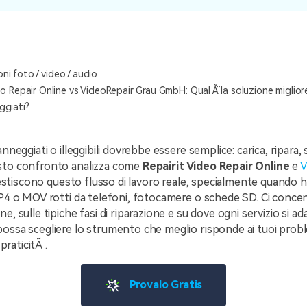
oni foto / video / audio
eo Repair Online vs VideoRepair Grau GmbH: Qual Ã¨ la soluzione miglior
ggiati?
anneggiati o illeggibili dovrebbe essere semplice: carica, ripara, 
sto confronto analizza come
Repairit Video Repair Online
e
V
stiscono questo flusso di lavoro reale, specialmente quando h
MP4 o MOV rotti da telefoni, fotocamere o schede SD. Ci conce
, sulle tipiche fasi di riparazione e su dove ogni servizio si ad
ossa scegliere lo strumento che meglio risponde ai tuoi proble
 praticitÃ .
Provalo Gratis