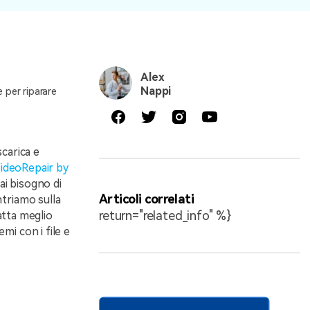
Alex
Nappi
e per riparare
scarica e
ideoRepair by
ai bisogno di
Articoli correlati
ntriamo sulla
return="related_info" %}
atta meglio
mi con i file e