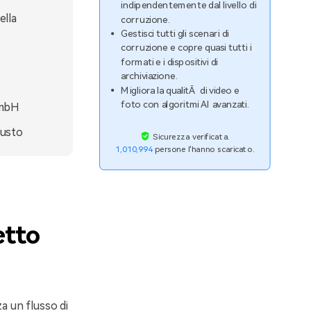
indipendentemente dal livello di
ella
corruzione.
Gestisci tutti gli scenari di
corruzione e copre quasi tutti i
formati e i dispositivi di
archiviazione.
Migliora la qualitÃ di video e
foto con algoritmi AI avanzati.
GmbH
iusto
Sicurezza verificata.
1,010,994
persone l'hanno scaricato.
etto
a un flusso di