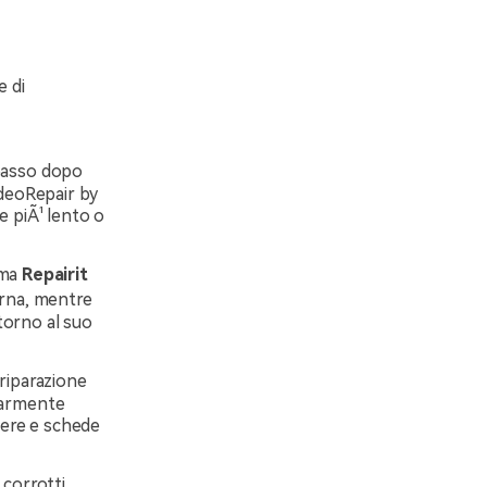
e di
passo dopo
ideoRepair by
 piÃ¹ lento o
 ma
Repairit
erna, mentre
torno al suo
riparazione
olarmente
mere e schede
 corrotti,