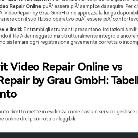
ideo Repair Online
puÃ² essere piÃ¹ semplice da seguire. Per c
Ã VideoRepair by Grau GmbH o ne apprezza la lunga disponibil
imanere con il suo flusso operativo puÃ² essere piÃ¹ confortevo
 e limiti:
Entrambi gli strumenti presentano limitazioni simili:
do il file Ã¨ danneggiato ma strutturalmente integro e ancora c
o sistemare ogni registrazione gravemente corrotta o incomp
it Video Repair Online vs
epair by Grau GmbH: Tabell
onto
to diretto mette in evidenza come ciascun servizio gestisce i
e online di clip corrotti o illeggibili.