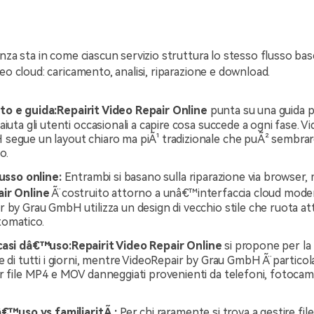
enza sta in come ciascun servizio struttura lo stesso flusso bas
deo cloud: caricamento, analisi, riparazione e download.
to e guida:
Repairit Video Repair Online
punta su una guida 
aiuta gli utenti occasionali a capire cosa succede a ogni fase. V
segue un layout chiaro ma piÃ¹ tradizionale che puÃ² sembrare
o.
lusso online:
Entrambi si basano sulla riparazione via browser,
ir Online
Ã¨ costruito attorno a unâ€™interfaccia cloud mod
 by Grau GmbH utilizza un design di vecchio stile che ruota at
omatico.
casi dâ€™uso:
Repairit Video Repair Online
si propone per la 
e di tutti i giorni, mentre VideoRepair by Grau GmbH Ã¨ partic
er file MP4 e MOV danneggiati provenienti da telefoni, fotoca
â€™uso vs familiaritÃ :
Per chi raramente si trova a gestire file