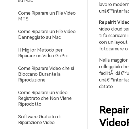
su Mac
lavoro modern
unâ€™interfacc
Come Riparare un File Video
MTS
Repairit Vide
video cloud sem
Come Riparare un File Video
ti fa scaricar
Danneggiato su Mac
con un layout 
fotocamere o 
Il Miglior Metodo per
Riparare un Video GoPro
Nella maggior p
o illeggibili 
Come Riparare Video che si
facilitÃ dâ€™u
Bloccano Durante la
Riproduzione
unâ€™interfacc
datato.
Come Riparare un Video
Registrato che Non Viene
Riprodotto
Repair
Software Gratuito di
Video
Riparazione Video