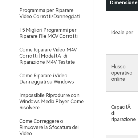
Dimensione
Programma per Riparare
Video Corrotti/Danneggiati
I 5 Migliori Programmi per
Ideale per
Riparare File MOV Corrotti
Come Riparare Video M4V
Corrotti | ModalitÃ di
Riparazione M4V Testate
Flusso
operativo
Come Riparare i Video
online
Danneggiati su Windows
Impossibile Riprodurre con
Windows Media Player. Come
CapacitÃ
Risolvere
di
riparazione
Come Correggere o
Rimuovere la Sfocatura dei
Video