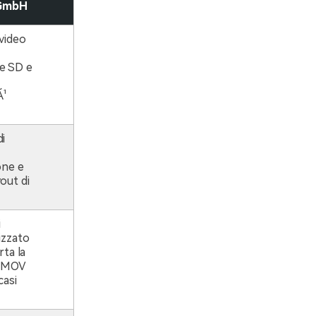
 GmbH
video
e SD e
Ã¹
i
one e
out di
i
izzato
rta la
e MOV
casi