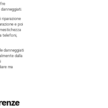
fre
 danneggiati.
i riparazione
arazione e poi
dimestichezza
a telefoni,
ile danneggiati
palmente dalla
i
liare ma
renze