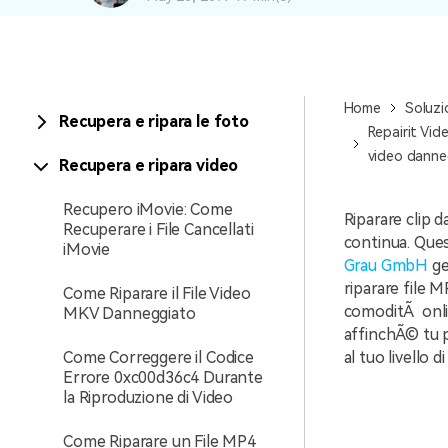
Home
Soluzi
Recupera e ripara le foto
Repairit Vid
video danne
Recupera e ripara video
Recupero iMovie: Come
Riparare clip d
Recuperare i File Cancellati
continua. Que
iMovie
Grau GmbH
ge
riparare file 
Come Riparare il File Video
comoditÃ online
MKV Danneggiato
affinchÃ© tu p
Come Correggere il Codice
al tuo livello di
Errore 0xc00d36c4 Durante
la Riproduzione di Video
Come Riparare un File MP4