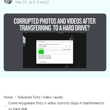
May 29, 26 Â·
8 min(s)
NovitÃ
search
Storie
Home
Soluzioni foto / video / audio
Come recuperare foto o video corrotti dopo il trasferimento
su hard disk