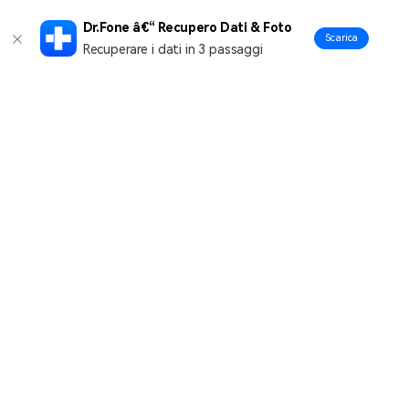
Dr.Fone â€“ Recupero Dati & Foto
Scarica
Recuperare i dati in 3 passaggi
Prodotti Popolari
Wondershare
Esplora AI
Centro di Assistenza