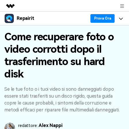
Repairit
Prodotti in evidenza
Prova Ora
CreativitÃ digitale AIGC
Prodotti
Business
Come recuperare foto o
UtilitÃ
Panoramica
video corrotti dopo il
Esperti nella Riparazione dei Dati
Guida
Chi siamo
Soluzione
trasferimento su hard
Blog
Caratteristiche Principali
Sala stampa
disk
Problemi dei File
Tendenze
Negozio
Problemi del Computer
Se le tue foto o i tuoi video si sono danneggiati dopo
30% OFF!
Supporto
essere stati trasferiti su un disco rigido, questa guida
PiÃ¹ Argomenti sul Canale YOUTUBE
copre le cause probabili, i sintomi della corruzione e
Problemi del Dispositivo
Supporto
metodi efficaci per riparare file multimediali danneggiati.
Supporto
TROVA ALTRE SOLUZIONI
Accedi
SCARICA ORA
Alex Nappi
redattore: