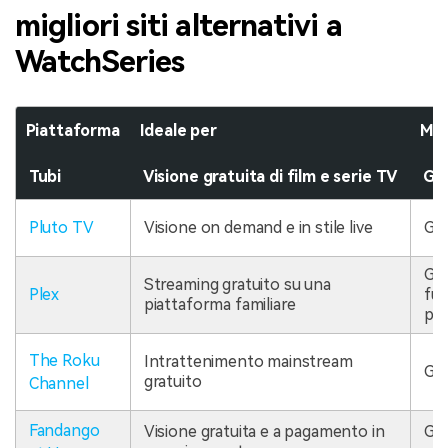
migliori siti alternativi a
WatchSeries
Piattaforma
Ideale per
Mod
Tubi
Visione gratuita di film e serie TV
Gra
Pluto TV
Visione on demand e in stile live
Gra
Gra
Streaming gratuito su una
Plex
fun
piattaforma familiare
pre
The Roku
Intrattenimento mainstream
Gra
gratuito
Channel
Fandango
Visione gratuita e a pagamento in
Gra