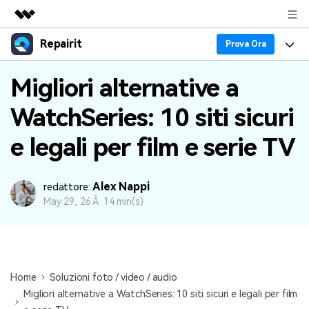
Repairit
Prodotti in evidenza
Prova Ora
CreativitÃ digitale AIGC
Prodotti
Business
Migliori alternative a
UtilitÃ
Panoramica
WatchSeries: 10 siti sicuri
Esperti nella Riparazione dei Dati
Guida
Chi siamo
Soluzione
e legali per film e serie TV
Blog
Caratteristiche Principali
Sala stampa
Problemi dei File
Tendenze
Negozio
Alex Nappi
redattore:
May 29, 26 Â·
14 min(s)
Problemi del Computer
30% OFF!
Supporto
PiÃ¹ Argomenti sul Canale YOUTUBE
Problemi del Dispositivo
Supporto
Home
Soluzioni foto / video / audio
Supporto
TROVA ALTRE SOLUZIONI
Migliori alternative a WatchSeries: 10 siti sicuri e legali per film
Accedi
SCARICA ORA