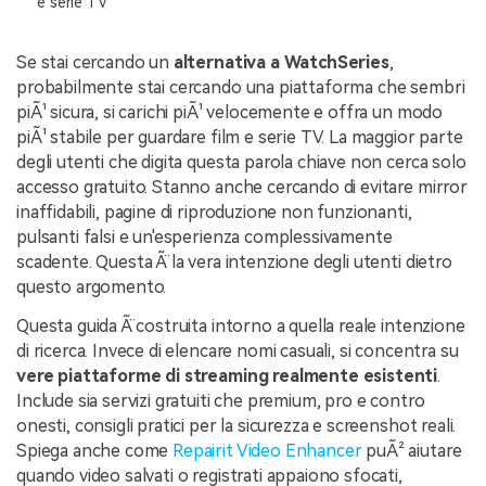
e serie TV
NovitÃ
search
Se stai cercando un
alternativa a WatchSeries
,
Storie
probabilmente stai cercando una piattaforma che sembri
piÃ¹ sicura, si carichi piÃ¹ velocemente e offra un modo
piÃ¹ stabile per guardare film e serie TV. La maggior parte
degli utenti che digita questa parola chiave non cerca solo
accesso gratuito. Stanno anche cercando di evitare mirror
inaffidabili, pagine di riproduzione non funzionanti,
pulsanti falsi e un'esperienza complessivamente
scadente. Questa Ã¨ la vera intenzione degli utenti dietro
questo argomento.
Questa guida Ã¨ costruita intorno a quella reale intenzione
di ricerca. Invece di elencare nomi casuali, si concentra su
vere piattaforme di streaming realmente esistenti
.
Include sia servizi gratuiti che premium, pro e contro
onesti, consigli pratici per la sicurezza e screenshot reali.
Spiega anche come
Repairit Video Enhancer
puÃ² aiutare
quando video salvati o registrati appaiono sfocati,