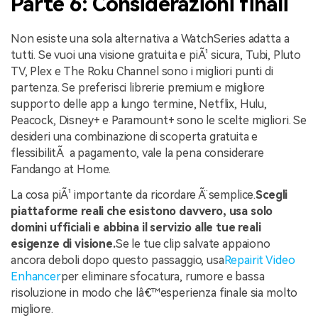
Parte 6: Considerazioni finali
Non esiste una sola alternativa a WatchSeries adatta a
tutti. Se vuoi una visione gratuita e piÃ¹ sicura, Tubi, Pluto
TV, Plex e The Roku Channel sono i migliori punti di
partenza. Se preferisci librerie premium e migliore
supporto delle app a lungo termine, Netflix, Hulu,
Peacock, Disney+ e Paramount+ sono le scelte migliori. Se
desideri una combinazione di scoperta gratuita e
flessibilitÃ a pagamento, vale la pena considerare
Fandango at Home.
La cosa piÃ¹ importante da ricordare Ã¨ semplice.
Scegli
piattaforme reali che esistono davvero, usa solo
domini ufficiali e abbina il servizio alle tue reali
esigenze di visione.
Se le tue clip salvate appaiono
ancora deboli dopo questo passaggio, usa
Repairit Video
Enhancer
per eliminare sfocatura, rumore e bassa
risoluzione in modo che lâ€™esperienza finale sia molto
migliore.