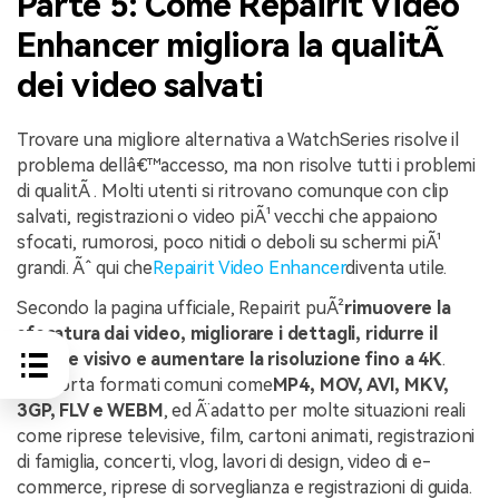
Parte 5: Come Repairit Video
Enhancer migliora la qualitÃ
dei video salvati
Trovare una migliore alternativa a WatchSeries risolve il
problema dellâ€™accesso, ma non risolve tutti i problemi
di qualitÃ . Molti utenti si ritrovano comunque con clip
salvati, registrazioni o video piÃ¹ vecchi che appaiono
sfocati, rumorosi, poco nitidi o deboli su schermi piÃ¹
grandi. Ãˆ qui che
Repairit Video Enhancer
diventa utile.
Secondo la pagina ufficiale, Repairit puÃ²
rimuovere la
sfocatura dai video, migliorare i dettagli, ridurre il
rumore visivo e aumentare la risoluzione fino a 4K
.
Supporta formati comuni come
MP4, MOV, AVI, MKV,
3GP, FLV e WEBM
, ed Ã¨ adatto per molte situazioni reali
come riprese televisive, film, cartoni animati, registrazioni
di famiglia, concerti, vlog, lavori di design, video di e-
commerce, riprese di sorveglianza e registrazioni di guida.