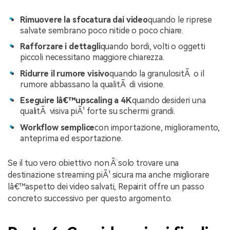
Rimuovere la sfocatura dai video
quando le riprese
salvate sembrano poco nitide o poco chiare.
Rafforzare i dettagli
quando bordi, volti o oggetti
piccoli necessitano maggiore chiarezza.
Ridurre il rumore visivo
quando la granulositÃ o il
rumore abbassano la qualitÃ di visione.
Eseguire lâ€™upscaling a 4K
quando desideri una
qualitÃ visiva piÃ¹ forte su schermi grandi.
Workflow semplice
con importazione, miglioramento,
anteprima ed esportazione.
Se il tuo vero obiettivo non Ã¨ solo trovare una
destinazione streaming piÃ¹ sicura ma anche migliorare
lâ€™aspetto dei video salvati, Repairit offre un passo
concreto successivo per questo argomento.