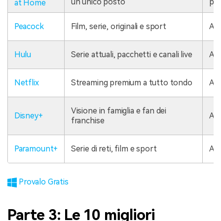
un unico posto
pa
at Home
Peacock
Film, serie, originali e sport
A 
Hulu
Serie attuali, pacchetti e canali live
A 
Netflix
Streaming premium a tutto tondo
A 
Visione in famiglia e fan dei
Disney+
A 
franchise
Paramount+
Serie di reti, film e sport
A 
Provalo Gratis
Parte 3: Le 10 migliori