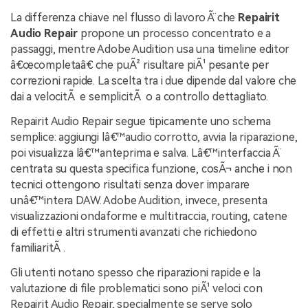
La differenza chiave nel flusso di lavoro Ã¨ che
Repairit
Audio Repair
propone un processo concentrato e a
passaggi, mentre Adobe Audition usa una timeline editor
â€œcompletaâ€ che puÃ² risultare piÃ¹ pesante per
correzioni rapide. La scelta tra i due dipende dal valore che
dai a velocitÃ e semplicitÃ o a controllo dettagliato.
Repairit Audio Repair segue tipicamente uno schema
semplice: aggiungi lâ€™audio corrotto, avvia la riparazione,
poi visualizza lâ€™anteprima e salva. Lâ€™interfaccia Ã¨
centrata su questa specifica funzione, cosÃ¬ anche i non
tecnici ottengono risultati senza dover imparare
unâ€™intera DAW. Adobe Audition, invece, presenta
visualizzazioni ondaforme e multitraccia, routing, catene
di effetti e altri strumenti avanzati che richiedono
familiaritÃ .
Gli utenti notano spesso che riparazioni rapide e la
valutazione di file problematici sono piÃ¹ veloci con
Repairit Audio Repair, specialmente se serve solo