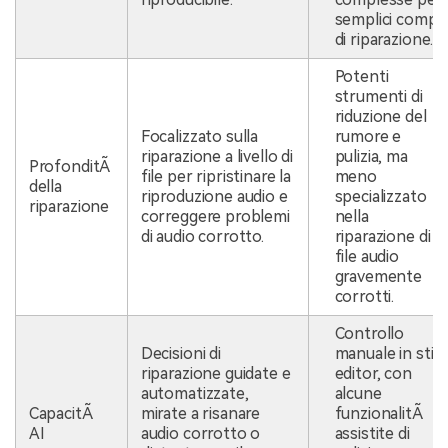
semplici compit
di riparazione.
Potenti
strumenti di
riduzione del
Focalizzato sulla
rumore e
riparazione a livello di
pulizia, ma
ProfonditÃ
file per ripristinare la
meno
della
riproduzione audio e
specializzato
riparazione
correggere problemi
nella
di audio corrotto.
riparazione di
file audio
gravemente
corrotti.
Controllo
Decisioni di
manuale in stile
riparazione guidate e
editor, con
automatizzate,
alcune
CapacitÃ
mirate a risanare
funzionalitÃ
AI
audio corrotto o
assistite di