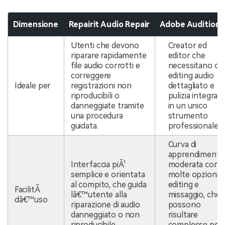
Dimensione
Repairit Audio Repair
Adobe Audition
Utenti che devono
Creator ed
riparare rapidamente
editor che
file audio corrotti e
necessitano di
correggere
editing audio
Ideale per
registrazioni non
dettagliato e
riproducibili o
pulizia integrata
danneggiate tramite
in un unico
una procedura
strumento
guidata.
professionale.
Curva di
apprendimento
Interfaccia piÃ¹
moderata con
semplice e orientata
molte opzioni d
al compito, che guida
editing e
FacilitÃ
lâ€™utente alla
missaggio, che
dâ€™uso
riparazione di audio
possono
danneggiato o non
risultare
riproducibile.
complesse per