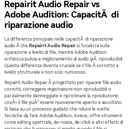
Repairit Audio Repair vs
Adobe Audition: CapacitÃ di
riparazione audio
La differenza principale nelle capacitÃ di riparazione
audio Ã¨ che
Repairit Audio Repair
si focalizza sulla
riparazione a livello di file, mentre Adobe Audition
enfatizza pulizia e miglioramento di audio giÃ riproducibili.
Questa differenza diventa cruciale se il file Ã¨ corrotto a
livello strutturale e non solo rumoroso.
Repairit Audio Repair Ã¨ progettato per riparare file audio
corrotti, correggere registrazioni non riproducibili o
parzialmente danneggiate e ripristinare la riproduzione,
cosÃ¬ il file puÃ² essere nuovamente aperto e ascoltato.
Si basa su un processo guidato che riduce le scelte
tecniche da fare. Adobe Audition, invece, offre strumenti
come editing spettrale, de-noise, de-click e altri effetti di
restauro che funzionano al meglio quando il file si