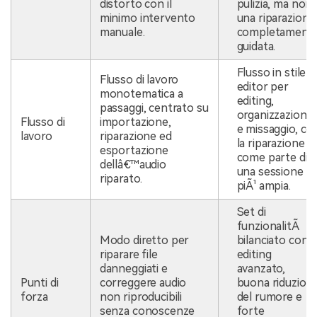
distorto con il
pulizia, ma non
minimo intervento
una riparazione
manuale.
completament
guidata.
Flusso in stile
Flusso di lavoro
editor per
monotematica a
editing,
passaggi, centrato su
organizzazione
Flusso di
importazione,
e missaggio, co
lavoro
riparazione ed
la riparazione
esportazione
come parte di
dellâ€™audio
una sessione
riparato.
piÃ¹ ampia.
Set di
funzionalitÃ
Modo diretto per
bilanciato con
riparare file
editing
danneggiati e
avanzato,
Punti di
correggere audio
buona riduzion
forza
non riproducibili
del rumore e
senza conoscenze
forte