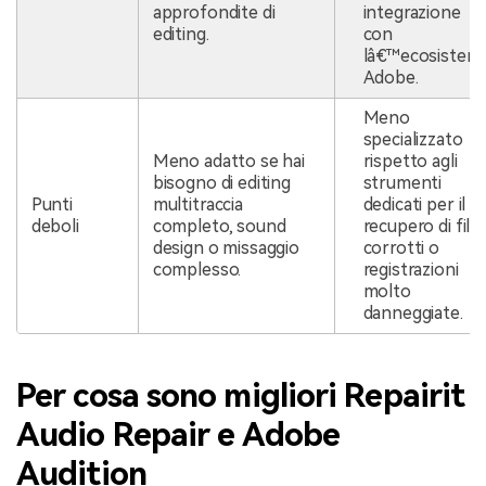
approfondite di
integrazione
editing.
con
lâ€™ecosistem
Adobe.
Meno
specializzato
Meno adatto se hai
rispetto agli
bisogno di editing
strumenti
Punti
multitraccia
dedicati per il
deboli
completo, sound
recupero di file
design o missaggio
corrotti o
complesso.
registrazioni
molto
danneggiate.
Per cosa sono migliori Repairit
Audio Repair e Adobe
Audition