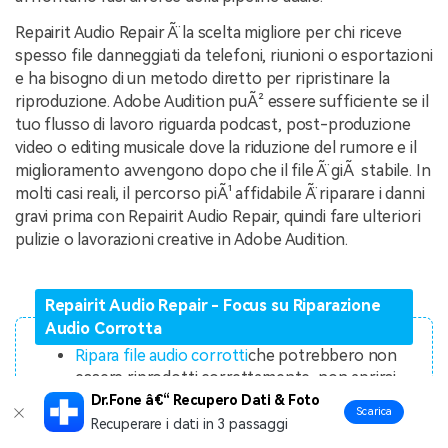
Repairit Audio Repair Ã¨ la scelta migliore per chi riceve
spesso file danneggiati da telefoni, riunioni o esportazioni
e ha bisogno di un metodo diretto per ripristinare la
riproduzione. Adobe Audition puÃ² essere sufficiente se il
tuo flusso di lavoro riguarda podcast, post-produzione
video o editing musicale dove la riduzione del rumore e il
miglioramento avvengono dopo che il file Ã¨ giÃ stabile. In
molti casi reali, il percorso piÃ¹ affidabile Ã¨ riparare i danni
gravi prima con Repairit Audio Repair, quindi fare ulteriori
pulizie o lavorazioni creative in Adobe Audition.
Repairit Audio Repair - Focus su Riparazione
Audio Corrotta
Ripara file audio corrotti
che potrebbero non
essere riprodotti correttamente, non aprirsi
normalmente o produrre audio danneggiato.
Dr.Fone â€“ Recupero Dati & Foto
Scarica
Risolve i comuni
problemi di riproduzione
Recuperare i dati in 3 passaggi
audio
come distorsioni, crepitii, clipping, rumori