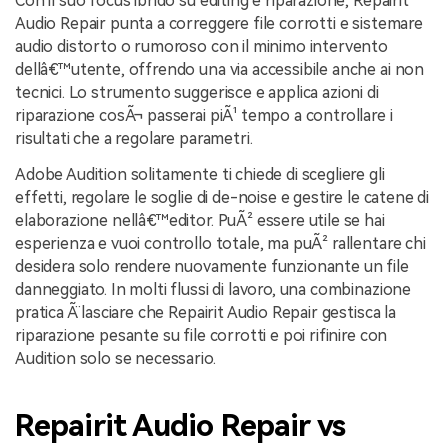
Con il suo focus ibrido su editing e riparazione, Repairit
Audio Repair punta a correggere file corrotti e sistemare
audio distorto o rumoroso con il minimo intervento
dellâ€™utente, offrendo una via accessibile anche ai non
tecnici. Lo strumento suggerisce e applica azioni di
riparazione cosÃ¬ passerai piÃ¹ tempo a controllare i
risultati che a regolare parametri.
Adobe Audition solitamente ti chiede di scegliere gli
effetti, regolare le soglie di de-noise e gestire le catene di
elaborazione nellâ€™editor. PuÃ² essere utile se hai
esperienza e vuoi controllo totale, ma puÃ² rallentare chi
desidera solo rendere nuovamente funzionante un file
danneggiato. In molti flussi di lavoro, una combinazione
pratica Ã¨ lasciare che Repairit Audio Repair gestisca la
riparazione pesante su file corrotti e poi rifinire con
Audition solo se necessario.
Repairit Audio Repair vs