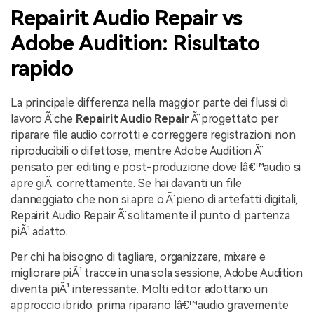
Repairit Audio Repair vs
Adobe Audition: Risultato
rapido
La principale differenza nella maggior parte dei flussi di
lavoro Ã¨ che
Repairit Audio Repair
Ã¨ progettato per
riparare file audio corrotti e correggere registrazioni non
riproducibili o difettose, mentre Adobe Audition Ã¨
pensato per editing e post-produzione dove lâ€™audio si
apre giÃ correttamente. Se hai davanti un file
danneggiato che non si apre o Ã¨ pieno di artefatti digitali,
Repairit Audio Repair Ã¨ solitamente il punto di partenza
piÃ¹ adatto.
Per chi ha bisogno di tagliare, organizzare, mixare e
migliorare piÃ¹ tracce in una sola sessione, Adobe Audition
diventa piÃ¹ interessante. Molti editor adottano un
approccio ibrido: prima riparano lâ€™audio gravemente