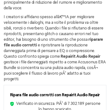
principalmente di riduzione del rumore e miglioramento
della voce.
I creatori si affidano spesso allâ€™IA per migliorare
velocemente i dialoghi, ma a volte il problema va oltre
sibili, ronzii o riverbero. Quando i file si rifiutano di essere
riprodotti, presentano glitch o causano errori nel tuo
editor, hai bisogno di uno strumento che possa
riparare
file audio corrotti
e ripristinare la riproduzione
danneggiata prima di pensare a EQ o compressione.
Questo confronto spiega come
Repairit Audio Repair
gestisce i file danneggiati rispetto a come Accusonus ERA
Bundle si concentra su una pulizia audio rapida, cosÃ¬
puoi scegliere il flusso di lavoro piÃ¹ adatto ai tuoi
progetti.
Ripara file audio corrotti con Repairit Audio Repair
Verificato in sicurezza.
PiÃ¹ di 7.302.189 persone
lo hanno scaricato.