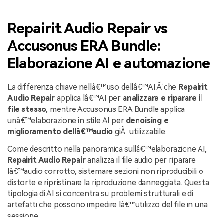
Repairit Audio Repair vs
Accusonus ERA Bundle:
Elaborazione AI e automazione
La differenza chiave nellâ€™uso dellâ€™AI Ã¨ che
Repairit
Audio Repair
applica lâ€™AI per
analizzare e riparare il
file stesso
, mentre Accusonus ERA Bundle applica
unâ€™elaborazione in stile AI per
denoising e
miglioramento dellâ€™audio
giÃ utilizzabile.
Come descritto nella panoramica sullâ€™elaborazione AI,
Repairit Audio Repair
analizza il file audio per riparare
lâ€™audio corrotto, sistemare sezioni non riproducibili o
distorte e ripristinare la riproduzione danneggiata. Questa
tipologia di AI si concentra su problemi strutturali e di
artefatti che possono impedire lâ€™utilizzo del file in una
sessione.