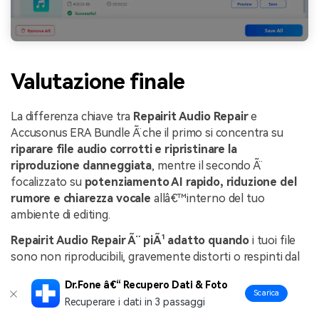
Valutazione finale
La differenza chiave tra
Repairit Audio Repair
e
Accusonus ERA Bundle Ã¨ che il primo si concentra su
riparare file audio corrotti e ripristinare la
riproduzione danneggiata
, mentre il secondo Ã¨
focalizzato su
potenziamento AI rapido, riduzione del
rumore e chiarezza vocale
allâ€™interno del tuo
ambiente di editing.
Repairit Audio Repair Ã¨ piÃ¹ adatto quando
i tuoi file
sono non riproducibili, gravemente distorti o respinti dal
tuo editor e hai bisogno prima di una fase dedicata di
Dr.Fone â€“ Recupero Dati & Foto
riparazione. Fornisce un workflow standalone e guidato
Scarica
Recuperare i dati in 3 passaggi
che cerca di sistemare i problemi strutturali cosÃ¬ puoi