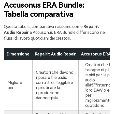
Accusonus ERA Bundle:
Tabella comparativa
Questa tabella comparativa riassume come
Repairit
Audio Repair
e Accusonus ERA Bundle differiscono nei
flussi di lavoro quotidiani dei creatori.
Dimensione
Repairit Audio Repair
Accusonus ERA 
Creatori che h
bisogno di plugi
Creatori che devono
rapidi per la puli
riparare file audio
audio
Migliore
corrotti o illeggibili e
allâ€™interno d
per
ripristinare la
loro DAW o edi
riproduzione
per il
danneggiata.
miglioramento
quotidiano.