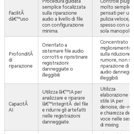
Procedura guidata
Controlli plugin
semplice focalizzata
molto semplici
FacilitÃ
sulla riparazione
pensati per un
dâ€™uso
audio a livello di file
pulizia veloce,
con configurazione
spesso con un
minima.
sola manopola.
Concentrato su
Orientato a
miglioramento 
sistemare file audio
ProfonditÃ
sulla riduzione 
corrotti e ripristinare
di
rumore, non sul
registrazioni
riparazione
riparazione di fi
danneggiate o
audio danneggia
illeggibili.
illeggibili.
Utilizza
Utilizza lâ€™IA per
elaborazione in
analizzare e riparare
stile IA per
CapacitÃ
lâ€™integritÃ del file
denoise, de-re
AI
e ridurre gli artefatti
e chiarezza dell
nelle registrazioni
voce nelle sess
danneggiate.
di mixing.