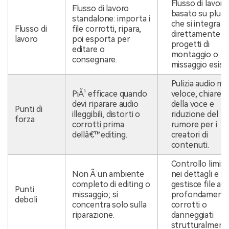
Flusso di lavoro
Flusso di lavoro
basato su plugi
standalone: importa i
che si integra
Flusso di
file corrotti, ripara,
direttamente n
lavoro
poi esporta per
progetti di
editare o
montaggio o
consegnare.
missaggio esiste
Pulizia audio mo
PiÃ¹ efficace quando
veloce, chiarez
devi riparare audio
della voce e
Punti di
illeggibili, distorti o
riduzione del
forza
corrotti prima
rumore per i
dellâ€™editing.
creatori di
contenuti.
Controllo limit
Non Ã¨ un ambiente
nei dettagli e n
completo di editing o
gestisce file au
Punti
missaggio; si
profondament
deboli
concentra solo sulla
corrotti o
riparazione.
danneggiati
strutturalment