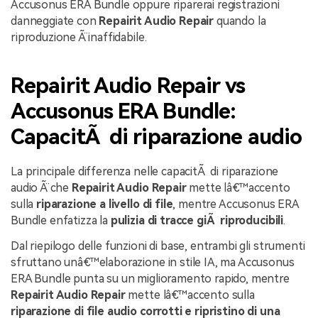
Accusonus ERA Bundle oppure riparerai registrazioni
danneggiate con
Repairit Audio Repair
quando la
riproduzione Ã¨ inaffidabile.
Repairit Audio Repair vs
Accusonus ERA Bundle:
CapacitÃ di riparazione audio
La principale differenza nelle capacitÃ di riparazione
audio Ã¨ che
Repairit Audio Repair
mette lâ€™accento
sulla
riparazione a livello di file
, mentre Accusonus ERA
Bundle enfatizza la
pulizia di tracce giÃ riproducibili
.
Dal riepilogo delle funzioni di base, entrambi gli strumenti
sfruttano unâ€™elaborazione in stile IA, ma Accusonus
ERA Bundle punta su un miglioramento rapido, mentre
Repairit Audio Repair
mette lâ€™accento sulla
riparazione di file audio corrotti e ripristino di una