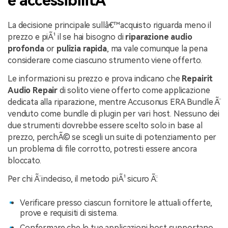
e accessibilitÃ
La decisione principale sullâ€™acquisto riguarda meno il
prezzo e piÃ¹ il se hai bisogno di
riparazione audio
profonda
or
pulizia rapida
, ma vale comunque la pena
considerare come ciascuno strumento viene offerto.
Le informazioni su prezzo e prova indicano che
Repairit
Audio Repair
di solito viene offerto come applicazione
dedicata alla riparazione, mentre Accusonus ERA Bundle Ã¨
venduto come bundle di plugin per vari host. Nessuno dei
due strumenti dovrebbe essere scelto solo in base al
prezzo, perchÃ© se scegli un suite di potenziamento per
un problema di file corrotto, potresti essere ancora
bloccato.
Per chi Ã¨ indeciso, il metodo piÃ¹ sicuro Ã¨:
Verificare presso ciascun fornitore le attuali offerte,
prove e requisiti di sistema.
Confermare che le tue applicazioni host supportano