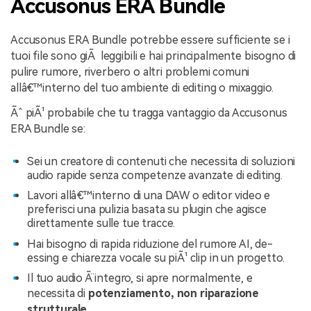
Accusonus ERA Bundle
Accusonus ERA Bundle potrebbe essere sufficiente se i
tuoi file sono giÃ leggibili e hai principalmente bisogno di
pulire rumore, riverbero o altri problemi comuni
allâ€™interno del tuo ambiente di editing o mixaggio.
Ãˆ piÃ¹ probabile che tu tragga vantaggio da Accusonus
ERA Bundle se:
Sei un creatore di contenuti che necessita di soluzioni
audio rapide senza competenze avanzate di editing.
Lavori allâ€™interno di una DAW o editor video e
preferisci una pulizia basata su plugin che agisce
direttamente sulle tue tracce.
Hai bisogno di rapida riduzione del rumore AI, de-
essing e chiarezza vocale su piÃ¹ clip in un progetto.
Il tuo audio Ã¨ integro, si apre normalmente, e
necessita di
potenziamento, non riparazione
strutturale
.