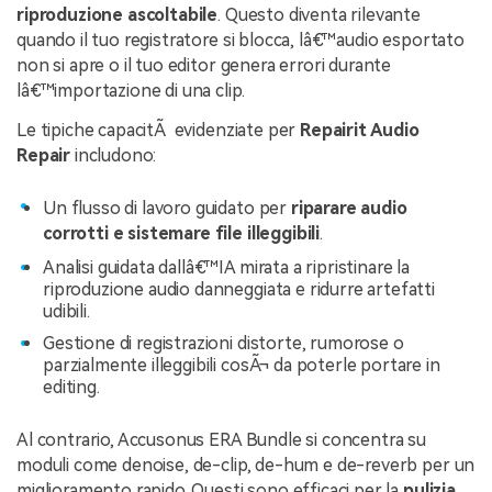
riproduzione ascoltabile
. Questo diventa rilevante
quando il tuo registratore si blocca, lâ€™audio esportato
non si apre o il tuo editor genera errori durante
lâ€™importazione di una clip.
Le tipiche capacitÃ evidenziate per
Repairit Audio
Repair
includono:
Un flusso di lavoro guidato per
riparare audio
corrotti e sistemare file illeggibili
.
Analisi guidata dallâ€™IA mirata a ripristinare la
riproduzione audio danneggiata e ridurre artefatti
udibili.
Gestione di registrazioni distorte, rumorose o
parzialmente illeggibili cosÃ¬ da poterle portare in
editing.
Al contrario, Accusonus ERA Bundle si concentra su
moduli come denoise, de-clip, de-hum e de-reverb per un
miglioramento rapido. Questi sono efficaci per la
pulizia