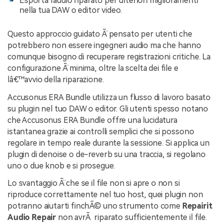
Esporta l'audio riparato per ulteriori miglioramenti
nella tua DAW o editor video.
Questo approccio guidato Ã¨ pensato per utenti che
potrebbero non essere ingegneri audio ma che hanno
comunque bisogno di recuperare registrazioni critiche. La
configurazione Ã¨ minima, oltre la scelta dei file e
lâ€™avvio della riparazione.
Accusonus ERA Bundle utilizza un flusso di lavoro basato
su plugin nel tuo DAW o editor. Gli utenti spesso notano
che Accusonus ERA Bundle offre una lucidatura
istantanea grazie ai controlli semplici che si possono
regolare in tempo reale durante la sessione. Si applica un
plugin di denoise o de-reverb su una traccia, si regolano
uno o due knob e si prosegue.
Lo svantaggio Ã¨ che se il file non si apre o non si
riproduce correttamente nel tuo host, quei plugin non
potranno aiutarti finchÃ© uno strumento come
Repairit
Audio Repair
non avrÃ riparato sufficientemente il file.