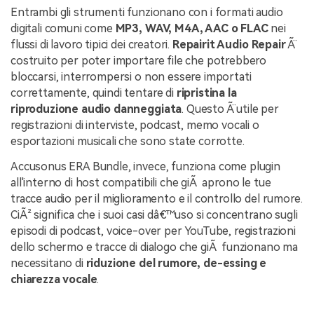
Entrambi gli strumenti funzionano con i formati audio
digitali comuni come
MP3, WAV, M4A, AAC o FLAC
nei
flussi di lavoro tipici dei creatori.
Repairit Audio Repair
Ã¨
costruito per poter importare file che potrebbero
bloccarsi, interrompersi o non essere importati
correttamente, quindi tentare di
ripristina la
riproduzione audio danneggiata
. Questo Ã¨ utile per
registrazioni di interviste, podcast, memo vocali o
esportazioni musicali che sono state corrotte.
Accusonus ERA Bundle, invece, funziona come plugin
all'interno di host compatibili che giÃ aprono le tue
tracce audio per il miglioramento e il controllo del rumore.
CiÃ² significa che i suoi casi dâ€™uso si concentrano sugli
episodi di podcast, voice-over per YouTube, registrazioni
dello schermo e tracce di dialogo che giÃ funzionano ma
necessitano di
riduzione del rumore, de-essing e
chiarezza vocale
.