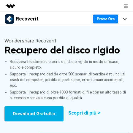
Recoverit
Prodotti in evidenza
Prova Ora
Creatività digitale AIGC
Prodotti
Business
Utilità
Wondershare Recoverit
Panoramica
Recupero Dati
Recupero del disco rigido
Funzionalità
Chi siamo
Soluzione
Recover file Media
Recupera file eliminati o persi dal disco rigido in modo efficace,
Backup Dati
Blog
Sala stampa
sicuro e completo.
Supporta il recupero dati da oltre 500 scenari di perdita dati, inclusi
Problemi dei File
Recover Document Files
Supporto
Negozio
Riparazione Dati
crash del computer, perdita di partizione, errori umani accidentali,
ecc.
Supporto
Supporta il recupero di oltre 1000 formati di file con un alto tasso di
Problemi del Computer
Guida
Supporto
Recover From Devices
successo e senza alcuna perdita di qualità.
Novità
50% OFF!
Problemi del Dispositivo Archiviazione
Scopri di più >
Download Gratuito
Controlla tutte le caratteristiche
Storie
Problemi del Backup
Accedi
SCARICA ORA