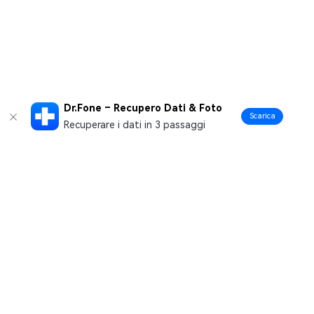
Dr.Fone – Recupero Dati & Foto
Scarica
Recuperare i dati in 3 passaggi
Prodotti Popolari
Wondershare
Esplora AI
Centro di Assistenza