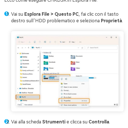
Ecco come eseguire CHKDSK in Esplora File:
Vai su
Esplora File > Questo PC
, fai clic con il tasto
destro sull’HDD problematico e seleziona
Proprietà
.
Vai alla scheda
Strumenti
e clicca su
Controlla
.