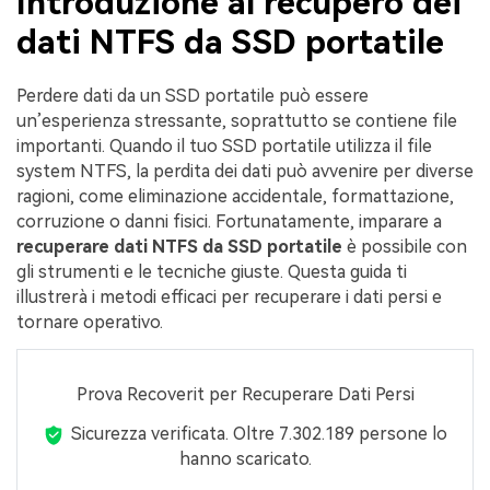
Introduzione al recupero dei
Centro di conoscenza
dati NTFS da SSD portatile
search
Perdere dati da un SSD portatile può essere
TROVA ALTRE SOLUZIONI
un’esperienza stressante, soprattutto se contiene file
importanti. Quando il tuo SSD portatile utilizza il file
system NTFS, la perdita dei dati può avvenire per diverse
ragioni, come eliminazione accidentale, formattazione,
corruzione o danni fisici. Fortunatamente, imparare a
recuperare dati NTFS da SSD portatile
è possibile con
gli strumenti e le tecniche giuste. Questa guida ti
illustrerà i metodi efficaci per recuperare i dati persi e
tornare operativo.
Prova Recoverit per Recuperare Dati Persi
Sicurezza verificata.
Oltre 7.302.189 persone lo
hanno scaricato.