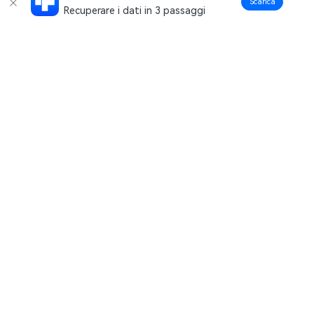
Scarica
Recuperare i dati in 3 passaggi
Prodotti Popolari
Wondershare
Esplora AI
Centro di Assistenza