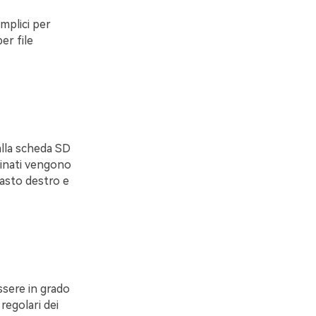
mplici per
er file
alla scheda SD
iminati vengono
tasto destro e
ssere in grado
regolari dei