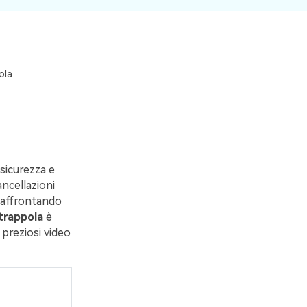
ola
 sicurezza e
cancellazioni
i affrontando
otrappola
è
 preziosi video