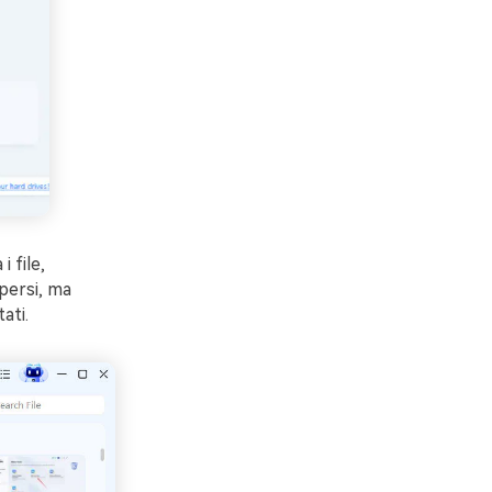
 file,
persi, ma
ati.