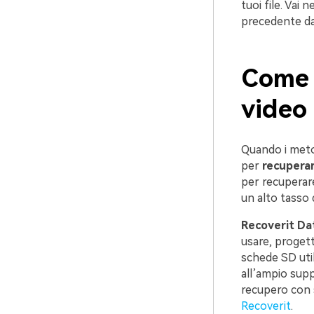
tuoi file. Vai 
precedente da 
Come 
video 
Quando i metod
per
recuperar
per recuperare 
un alto tasso 
Recoverit Da
usare, progetta
schede SD util
all’ampio supp
recupero con s
Recoverit
.