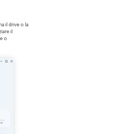
a il drive o la
iare il
ce o