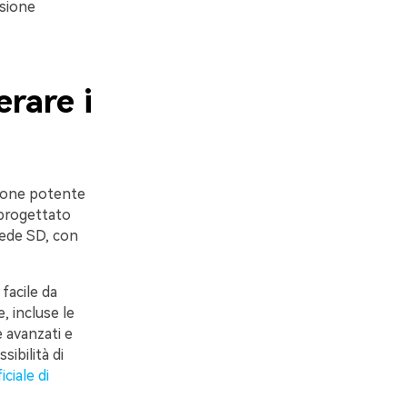
rsione
rare i
ione potente
progettato
chede SD, con
facile da
, incluse le
e avanzati e
ibilità di
iciale di