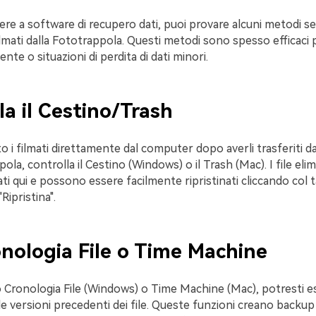
rere a software di recupero dati, puoi provare alcuni metodi se
ilmati dalla Fototrappola. Questi metodi sono spesso efficaci p
cente o situazioni di perdita di dati minori.
la il Cestino/Trash
to i filmati direttamente dal computer dopo averli trasferiti d
pola, controlla il Cestino (Windows) o il Trash (Mac). I file el
i qui e possono essere facilmente ripristinati cliccando col 
Ripristina".
nologia File o Time Machine
o Cronologia File (Windows) o Time Machine (Mac), potresti e
e le versioni precedenti dei file. Queste funzioni creano backup 