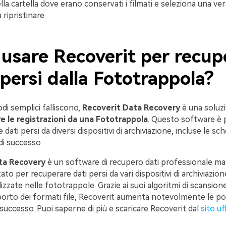
nella cartella dove erano conservati i filmati e seleziona una ve
ripristinare.
usare Recoverit per recupe
persi dalla Fototrappola?
i semplici falliscono,
Recoverit Data Recovery
è una soluz
e le registrazioni da una Fototrappola
. Questo software è 
dati persi da diversi dispositivi di archiviazione, incluse le s
di successo.
ta Recovery
è un software di recupero dati professionale ma 
to per recuperare dati persi da vari dispositivi di archiviazione
izzate nelle fototrappole. Grazie ai suoi algoritmi di scansion
orto dei formati file, Recoverit aumenta notevolmente le poss
uccesso. Puoi saperne di più e scaricare Recoverit dal
sito uff