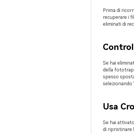
Prima di ricor
recuperare i f
eliminati di re
Control
Se hai elimina
della fototrap
spesso spostat
selezionando "
Usa Cro
Se hai attivat
di ripristinar