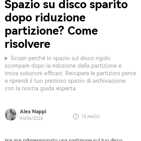
Spazio su disco sparito
dopo riduzione
partizione? Come
risolvere
Scopri perché lo spazio sul disco rigido
scompare dopo la riduzione della partizione e
trova soluzioni efficaci. Recupera le partizioni perse
e riprendi il tuo prezioso spazio di archiviazione
con la nostra guida esperta.
Alex Nappi
10 min(s)
04/06/2026
Hai mai ridimensionato una partizione sul tuo disco