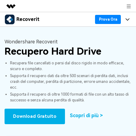
Recoverit
Prodotti in evidenza
Prova Ora
Creatività digitale AIGC
Prodotti
Business
Utilità
Wondershare Recoverit
Panoramica
Recupero Dati
Recupero Hard Drive
Funzionalità
Chi siamo
Soluzione
Recover file Media
Recupera file cancellati o persi dal disco rigido in modo efficace,
Backup Dati
Blog
Sala stampa
sicuro e completo.
Supporta il recupero dati da oltre 500 scenari di perdita dati, inclusi
Problemi dei File
Recover Document Files
Supporto
Negozio
Riparazione Dati
crash del computer, perdita di partizione, errore umano accidentale,
ecc.
Supporto
Supporta il recupero di oltre 1000 formati di file con un alto tasso di
Problemi del Computer
Guida
Supporto
Recover From Devices
successo e senza alcuna perdita di qualità.
Novità
50% OFF!
Problemi del Dispositivo Archiviazione
Scopri di più >
Download Gratuito
Controlla tutte le caratteristiche
Storie
Problemi del Backup
Accedi
SCARICA ORA