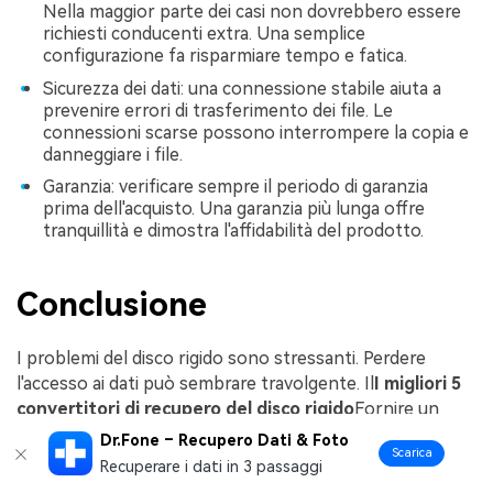
Nella maggior parte dei casi non dovrebbero essere
richiesti conducenti extra. Una semplice
configurazione fa risparmiare tempo e fatica.
Sicurezza dei dati: una connessione stabile aiuta a
prevenire errori di trasferimento dei file. Le
connessioni scarse possono interrompere la copia e
danneggiare i file.
Garanzia: verificare sempre il periodo di garanzia
prima dell'acquisto. Una garanzia più lunga offre
tranquillità e dimostra l'affidabilità del prodotto.
Conclusione
I problemi del disco rigido sono stressanti. Perdere
l'accesso ai dati può sembrare travolgente. Il
I migliori 5
convertitori di recupero del disco rigido
Fornire un
modo semplice per accedere alle unità interne. Sono utili
Dr.Fone – Recupero Dati & Foto
Scarica
per il trasferimento di file e il backup dei dati.
Recuperare i dati in 3 passaggi