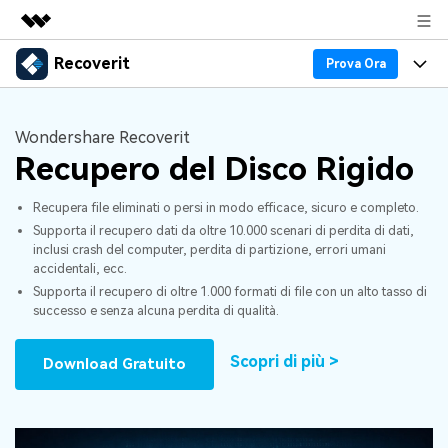
Recoverit
Prodotti in evidenza
Prova Ora
Creatività digitale AIGC
Prodotti
Business
Utilità
Wondershare Recoverit
Panoramica
Recupero Dati
Recupero del Disco Rigido
Funzionalità
Chi siamo
Soluzione
Recover file Media
Recupera file eliminati o persi in modo efficace, sicuro e completo.
Backup Dati
Blog
Sala stampa
Supporta il recupero dati da oltre 10.000 scenari di perdita di dati,
inclusi crash del computer, perdita di partizione, errori umani
Problemi dei File
Recover Document Files
Supporto
Negozio
Riparazione Dati
accidentali, ecc.
Supporta il recupero di oltre 1.000 formati di file con un alto tasso di
Supporto
successo e senza alcuna perdita di qualità.
Problemi del Computer
Guida
Supporto
Recover From Devices
Scopri di più >
Novità
50% OFF!
Download Gratuito
Problemi del Dispositivo Archiviazione
Controlla tutte le caratteristiche
Storie
Problemi del Backup
Accedi
SCARICA ORA