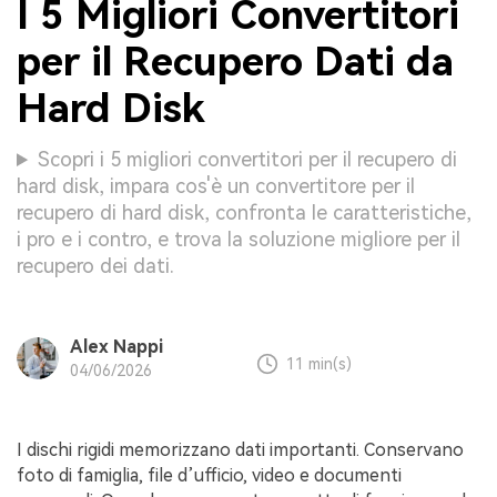
I 5 Migliori Convertitori
per il Recupero Dati da
Hard Disk
Scopri i 5 migliori convertitori per il recupero di
hard disk, impara cos'è un convertitore per il
recupero di hard disk, confronta le caratteristiche,
i pro e i contro, e trova la soluzione migliore per il
recupero dei dati.
Alex Nappi
11 min(s)
04/06/2026
I dischi rigidi memorizzano dati importanti. Conservano
foto di famiglia, file d’ufficio, video e documenti