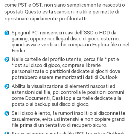
come PST e OST, non siano semplicemente nascosti o
spostati. Questo evita scansioni inutili e permette di
ripristinare rapidamente profili intatti.
Spegni il PC, reinserisci i cavi dell’SSD o HDD da
gaming, oppure ricollega il disco di gioco esterno,
quindi avvia e verifica che compaia in Esplora file o nel
Finder.
Nelle cartelle del profilo utente, cerca file *.pst e
*.ost sul disco di gioco, comprese librerie
personalizzate o partizioni dedicate ai giochi dove
potrebbero essere memorizzati i dati di Outlook.
Abilita la visualizzazione di elementi nascosti ed
estensioni dei file, poi controlla le posizioni comuni
come Documenti, Desktop e cartelle dedicate alla
posta o ai backup sul disco di gioco.
Se il disco è lento, fa rumori insoliti o si disconnette
casualmente, evita usi intensivi e non copiare grandi
file prima di un tentativo di recupero sicuro.
Prova ad aprire eventuali file PST trovati in Outlook