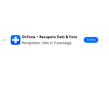
Dr.Fone – Recupero Dati & Foto
Scarica
Recuperare i dati in 3 passaggi
Prodotti Popolari
Wondershare
Esplora AI
Centro di Assistenza