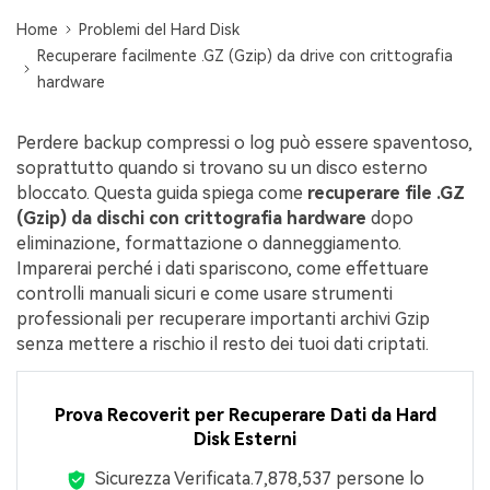
Home
Problemi del Hard Disk
Centro di conoscenza
Recuperare facilmente .GZ (Gzip) da drive con crittografia
search
hardware
TROVA ALTRE SOLUZIONI
Perdere backup compressi o log può essere spaventoso,
soprattutto quando si trovano su un disco esterno
bloccato. Questa guida spiega come
recuperare file .GZ
(Gzip) da dischi con crittografia hardware
dopo
eliminazione, formattazione o danneggiamento.
Imparerai perché i dati spariscono, come effettuare
controlli manuali sicuri e come usare strumenti
professionali per recuperare importanti archivi Gzip
senza mettere a rischio il resto dei tuoi dati criptati.
Prova Recoverit per Recuperare Dati da Hard
Disk Esterni
Sicurezza Verificata.
7,878,539,089
persone lo