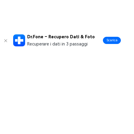
Dr.Fone – Recupero Dati & Foto
Scarica
Recuperare i dati in 3 passaggi
Prodotti Popolari
Wondershare
Esplora AI
Centro di Assistenza