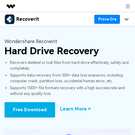
Recoverit
Prodotti in evidenza
Prova Ora
Creatività digitale AIGC
Prodotti
Business
Utilità
Wondershare Recoverit
Panoramica
Recupero Dati
Hard Drive Recovery
Funzionalità
Chi siamo
Soluzione
Recover file Media
Recovers deleted or lost files from hard drive effectively, safely and
Backup Dati
Blog
Sala stampa
completely.
Supports data recovery from 500+ data loss scenarios, including
Problemi dei File
Recover Document Files
Supporto
Negozio
Riparazione Dati
computer crash, partition loss, accidental human error, etc.
Supports 1000+ file formats recovery with a high success rate and
Supporto
without any quality loss.
Problemi del Computer
Guida
Supporto
Recover From Devices
Learn More >
Novità
50% OFF!
Free Download
Problemi del Dispositivo Archiviazione
Controlla tutte le caratteristiche
Storie
Problemi del Backup
Accedi
SCARICA ORA