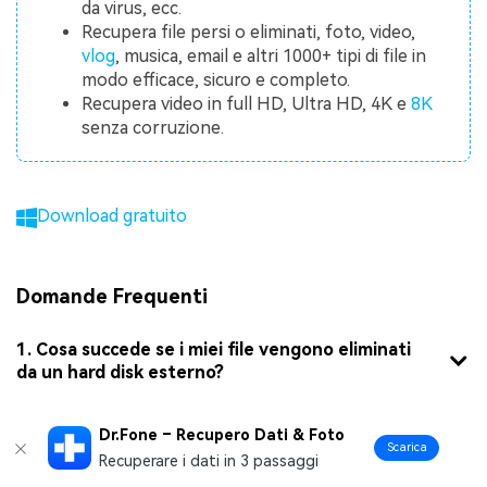
da virus, ecc.
Recupera file persi o eliminati, foto, video,
vlog
, musica, email e altri 1000+ tipi di file in
modo efficace, sicuro e completo.
Recupera video in full HD, Ultra HD, 4K e
8K
senza corruzione.
Download gratuito
Domande Frequenti
1. Cosa succede se i miei file vengono eliminati
da un hard disk esterno?
Dr.Fone – Recupero Dati & Foto
Scarica
2. Posso recuperare file da un disco formattato?
Recuperare i dati in 3 passaggi