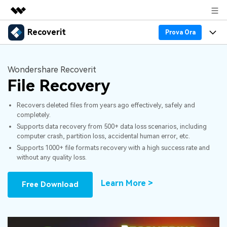
Recoverit
Prodotti in evidenza
Prova Ora
Creatività digitale AIGC
Prodotti
Business
Utilità
Wondershare Recoverit
Panoramica
Recupero Dati
File Recovery
Funzionalità
Chi siamo
Soluzione
Recover file Media
Recovers deleted files from years ago effectively, safely and
Backup Dati
Blog
Sala stampa
completely.
Supports data recovery from 500+ data loss scenarios, including
Problemi dei File
Recover Document Files
Supporto
Negozio
Riparazione Dati
computer crash, partition loss, accidental human error, etc.
Supports 1000+ file formats recovery with a high success rate and
Supporto
without any quality loss.
Problemi del Computer
Guida
Supporto
Recover From Devices
Learn More >
Novità
50% OFF!
Free Download
Problemi del Dispositivo Archiviazione
Controlla tutte le caratteristiche
Storie
Problemi del Backup
Accedi
SCARICA ORA