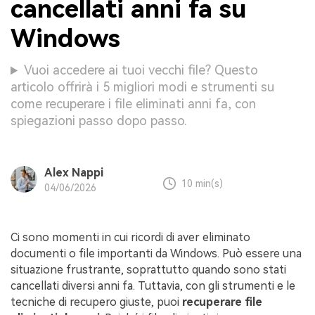
cancellati anni fa su
Windows
Vuoi accedere ai tuoi vecchi file? Questo
articolo offrirà i 5 migliori modi e strumenti su
come recuperare i file eliminati anni fa, con
spiegazioni passo dopo passo.
Alex Nappi
10 min(s)
04/06/2026
Ci sono momenti in cui ricordi di aver eliminato
documenti o file importanti da Windows. Può essere una
situazione frustrante, soprattutto quando sono stati
cancellati diversi anni fa. Tuttavia, con gli strumenti e le
tecniche di recupero giuste, puoi
recuperare file