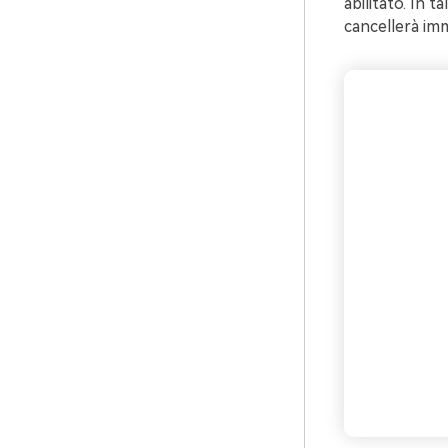
abilitato. In t
cancellerà im