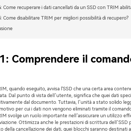
4: Come recuperare i dati cancellati da un SSD con TRIM abilit
5: Come disabilitare TRIM per migliori possibilità di recupero?
usione
 1: Comprendere il comand
IM, quando eseguito, avvisa l'SSD che una certa area conten
zata. Dal punto di vista dell’utente, significa che quei dati speci
nitivamente dal documento. Tuttavia, l’unità a stato solido leg
motivo per cui i dati non vengono eliminati tramite il comando
M svolge un ruolo importante nell’assicurare un utilizzo effi
iviazione. Ottimizza anche le prestazioni di scrittura dell’SS
to della cancellazione dei dati, quei blocchi saranno destinati 