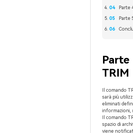
Parte 
Parte 
Concl
Parte
TRIM
Il comando TR
sarà più utiliz
eliminati defi
informazioni, 
Il comando TRI
spazio di arch
viene notifica