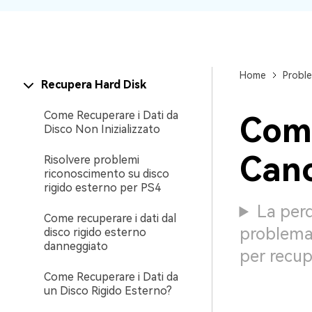
Home
Proble
Recupera Hard Disk
Come Recuperare i Dati da
Come
Disco Non Inizializzato
Canc
Risolvere problemi
riconoscimento su disco
rigido esterno per PS4
La perd
Come recuperare i dati dal
problema 
disco rigido esterno
danneggiato
per recup
Come Recuperare i Dati da
un Disco Rigido Esterno?