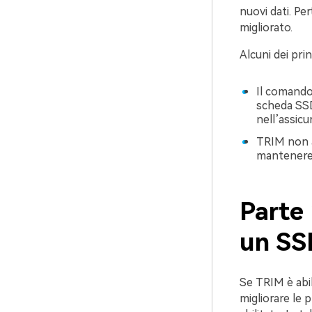
nuovi dati. P
migliorato.
Alcuni dei prin
Il comando 
scheda SSD
nell’assicu
TRIM non av
mantenere l
Parte 
un SS
Se TRIM è abil
migliorare le 