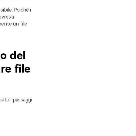
sibile. Poiché i
ovresti
mente un file
o del
e file
guito i passaggi