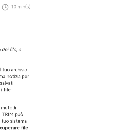
10 min(s)
dei file, e
l tuo archivio
ma notizia per
salvati
i file
i metodi
are TRIM può
 tuo sistema.
cuperare file