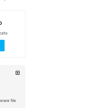
D
ato.
rare file