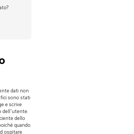
ato?
o
ente dati non
fici sono stati
ge e scrive
 dell’utente.
ciente dello
D poiché quando
ad ospitare