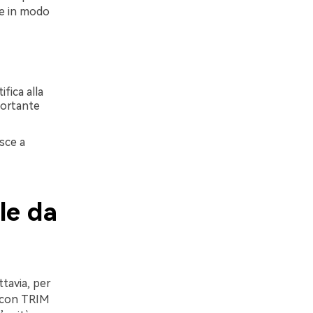
 e in modo
fica alla
portante
sce a
ile da
ttavia, per
D con TRIM