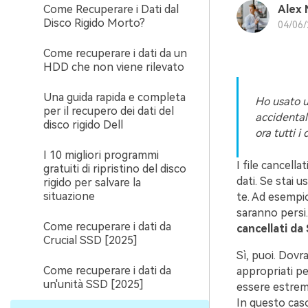
Come Recuperare i Dati dal
Alex 
Disco Rigido Morto?
04/06/
Come recuperare i dati da un
HDD che non viene rilevato
Una guida rapida e completa
Ho usato u
per il recupero dei dati del
accidental
disco rigido Dell
ora tutti i
I 10 migliori programmi
I file cancell
gratuiti di ripristino del disco
dati. Se stai 
rigido per salvare la
situazione
te. Ad esempio
saranno persi
Come recuperare i dati da
cancellati da
Crucial SSD [2025]
Sì, puoi. Dovr
Come recuperare i dati da
appropriati pe
un'unità SSD [2025]
essere estrema
In questo caso