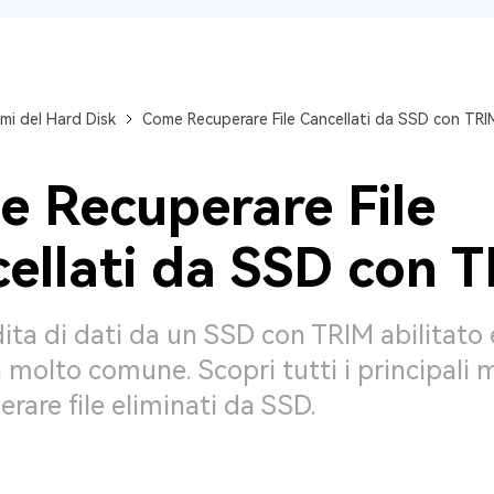
mi del Hard Disk
Come Recuperare File Cancellati da SSD con TRI
 Recuperare File
ellati da SSD con 
ita di dati da un SSD con TRIM abilitato 
molto comune. Scopri tutti i principali 
erare file eliminati da SSD.