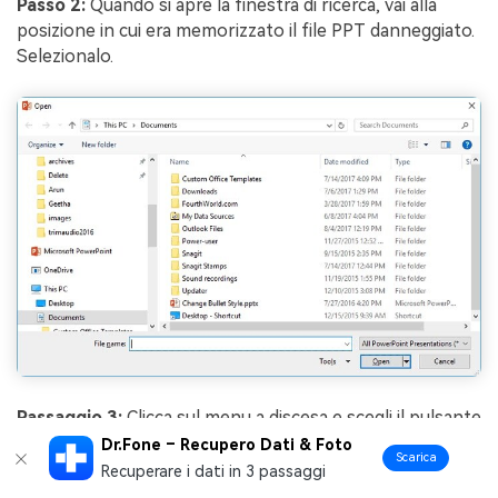
Passo 2:
Quando si apre la finestra di ricerca, vai alla
posizione in cui era memorizzato il file PPT danneggiato.
Selezionalo.
Passaggio 3:
Clicca sul menu a discesa e scegli il pulsante
Apri. Ora, seleziona l’opzione Apri e Ripara per
Dr.Fone – Recupero Dati & Foto
Scarica
correggere il file e poi accedervi.
Recuperare i dati in 3 passaggi