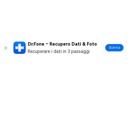
Dr.Fone – Recupero Dati & Foto
Scarica
Recuperare i dati in 3 passaggi
Prodotti Popolari
Wondershare
Esplora AI
Centro di Assistenza