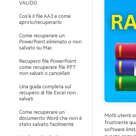
VALIDO
Cos'è il file AA3 e come
aprirlo/recuperarlo
Come recuperare un
PowerPoint eliminato o non
salvato su Mac
Recupero file PowerPoint:
come recuperare file PPT
non salvati o cancellati
Una guida completa sul
recupero di file Excel non
salvati
Come recuperare un
Molti utenti s
documento Word che non è
frustrante qua
stato salvato facilmente
software limit