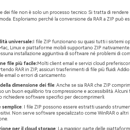
 dei file non è solo un processo tecnico. Si tratta di rendere l
comoda. Esploriamo perché la conversione da RAR a ZIP può e
ità universale:
I file ZIP funzionano su quasi tutti i sistemi op
ac, Linux e piattaforme mobili supportano ZIP nativamente
essuna installazione aggiuntiva di software né problemi di comp
e file più facile:
Molti client email e servizi cloud preferisco
tendo RAR in ZIP, assicuri trasferimenti di file più fluidi. Addio 
lle email o errori di caricamento.
della dimensione dei file
: Anche se sia RAR che ZIP comprimo
o un buon equilibrio tra compressione e accessibilità. Alcuni 
 richiedere software specifici per decomprimerli.
e semplice
: I file ZIP possono essere estratti usando strument
ositivi. Non serve software specializzato come WinRAR o altri
one.
ione per il cloud storage
: La maggior parte delle piattaform