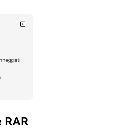
nneggiati
a
le RAR