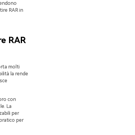
 rendono
ire RAR in
re RAR
rta molti
ilità la rende
isce
loro con
le. La
abili per
pratico per