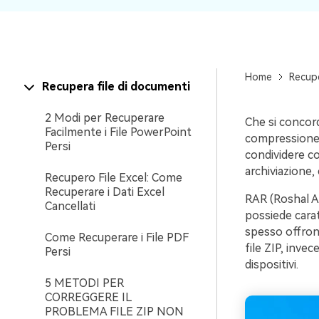
Home
Recupe
Recupera file di documenti
2 Modi per Recuperare
Che si concord
Facilmente i File PowerPoint
compressione 
Persi
condividere con
archiviazione, 
Recupero File Excel: Come
Recuperare i Dati Excel
RAR (Roshal A
Cancellati
possiede carat
spesso offrono
Come Recuperare i File PDF
file ZIP, inve
Persi
dispositivi.
5 METODI PER
CORREGGERE IL
PROBLEMA FILE ZIP NON