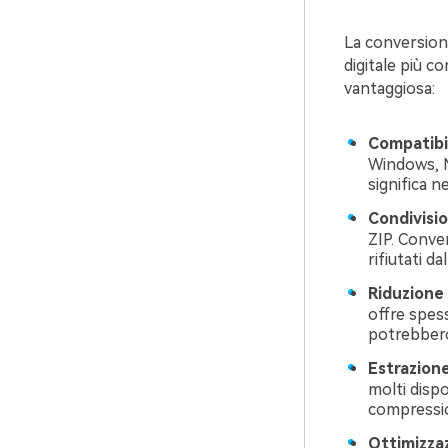
La conversione
digitale più 
vantaggiosa:
Compatibil
Windows, M
significa n
Condivision
ZIP. Conver
rifiutati da
Riduzione 
offre spess
potrebbero
Estrazion
molti disp
compressi
Ottimizzaz