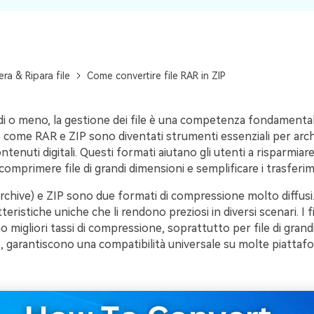
ra & Ripara file
Come convertire file RAR in ZIP
i o meno, la gestione dei file è una competenza fondamentale
come RAR e ZIP sono diventati strumenti essenziali per archi
tenuti digitali. Questi formati aiutano gli utenti a risparmiare
comprimere file di grandi dimensioni e semplificare i trasferimen
rchive) e ZIP sono due formati di compressione molto diffus
teristiche uniche che li rendono preziosi in diversi scenari. I f
 migliori tassi di compressione, soprattutto per file di grandi
ce, garantiscono una compatibilità universale su molte piattaf