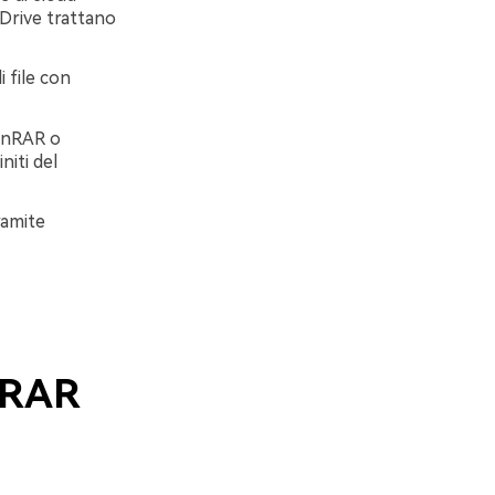
eDrive trattano
i file con
WinRAR o
niti del
ramite
e RAR