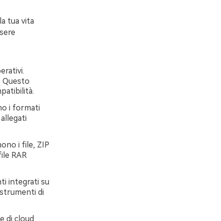
a tua vita
ssere
erativi.
. Questo
atibilità.
no i formati
allegati
no i file, ZIP
file RAR
i integrati su
 strumenti di
e di cloud