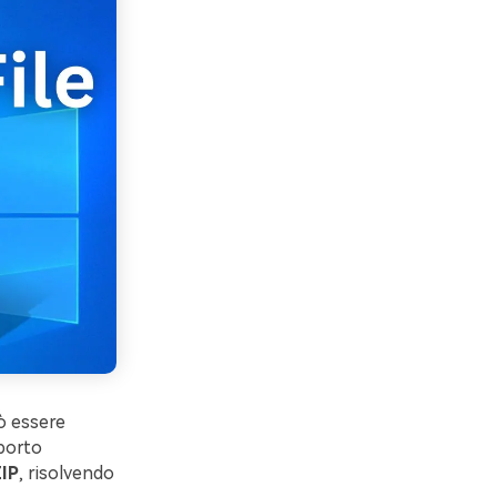
uò essere
pporto
ZIP
, risolvendo