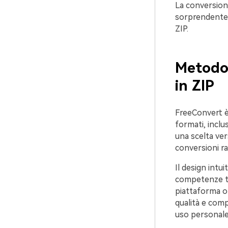
La conversion
sorprendentem
ZIP.
Metodo 
in ZIP
FreeConvert è 
formati, inclu
una scelta ver
conversioni ra
Il design intu
competenze tec
piattaforma of
qualità e com
uso personale