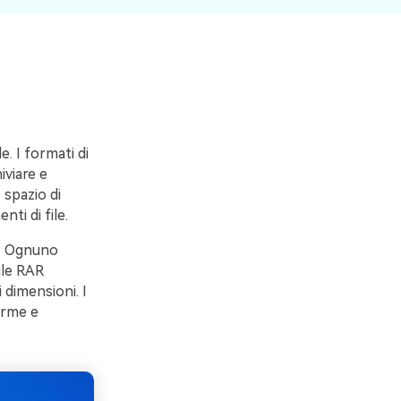
. I formati di
viare e
 spazio di
ti di file.
i. Ognuno
ile RAR
 dimensioni. I
orme e