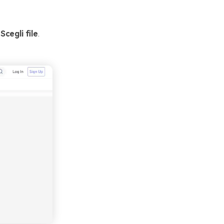
e
Scegli file
.